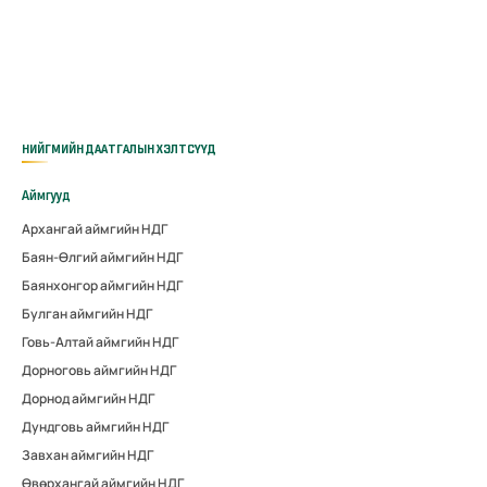
НИЙГМИЙН ДААТГАЛЫН ХЭЛТСҮҮД
Аймгууд
Архангай аймгийн НДГ
Баян-Өлгий аймгийн НДГ
Баянхонгор аймгийн НДГ
Булган аймгийн НДГ
Говь-Алтай аймгийн НДГ
Дорноговь аймгийн НДГ
Дорнод аймгийн НДГ
Дундговь аймгийн НДГ
Завхан аймгийн НДГ
Өвөрхангай аймгийн НДГ