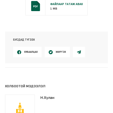
ФАЙЛААР ТАТАЖ АВАХ
1 MB
БУСДАД ТҮГЭЭХ
ХУВААЛЦАХ
ЖИРГЭХ
ХОЛБООТОЙ МЭДЭЭЛЭЛ
Н.Хулан