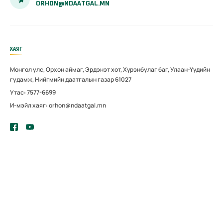
ORHON@NDAATGAL.MN
ХАЯГ
Монгол улс, Орхон аймаг, Эрдэнэт хот, Хүрэнбулаг баг, Улаан-Үүдийн
гудамж, Нийгмийн даатгалын газар 61027
Утас: 7577-6699
И-мэйл хаяг: orhon@ndaatgal.mn