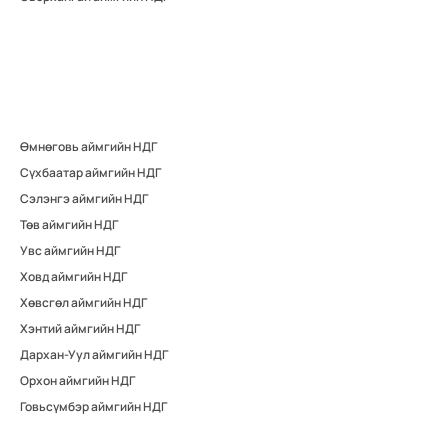
Өмнөговь аймгийн НДГ
Сүхбаатар аймгийн НДГ
Сэлэнгэ аймгийн НДГ
Төв аймгийн НДГ
Увс аймгийн НДГ
Ховд аймгийн НДГ
Хөвсгөл аймгийн НДГ
Хэнтий аймгийн НДГ
Дархан-Уул аймгийн НДГ
Орхон аймгийн НДГ
Говьсүмбэр аймгийн НДГ