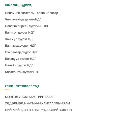
Нийслэл, Дүүргүүд
Нийгмийн даатгалын ерөнхий газар
Чингэлтэй дүүргийн НДГ
Сонгинхайрхан дүүргийн НДГ
Баянгол дүүрэг НДГ
Хан-Уул дүүрэг НДГ
Баянзүрх дүүрэг НДГ
Сүхбаатар дүүрэг НДГ
Багануур дүүрэг НДГ
Налайх дүүрэг НДГ
Багахангай дүүрэг НДГ
ХЭРЭГЦЭЭТ ХОЛБООСУУД
МОНГОЛ УЛСЫН ЗАСГИЙН ГАЗАР
ХӨДӨЛМӨР, НИЙГМИЙН ХАМГААЛЛЫН ЯАМ
НИЙГМИЙН ДААТГАЛЫН ҮНДЭСНИЙ ЗӨВЛӨЛ