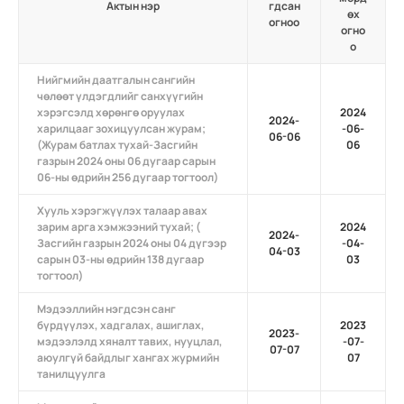
Актын нэр
гдсан
өх
огноо
огно
о
Нийгмийн даатгалын сангийн
чөлөөт үлдэгдлийг санхүүгийн
хэрэгсэлд хөрөнгө оруулах
2024
2024-
харилцааг зохицуулсан журам;
-06-
06-06
(Журам батлах тухай-Засгийн
06
газрын 2024 оны 06 дугаар сарын
06-ны өдрийн 256 дугаар тогтоол)
Хууль хэрэгжүүлэх талаар авах
зарим арга хэмжээний тухай; (
2024
2024-
Засгийн газрын 2024 оны 04 дүгээр
-04-
04-03
сарын 03-ны өдрийн 138 дугаар
03
тогтоол)
Мэдээллийн нэгдсэн санг
бүрдүүлэх, хадгалах, ашиглах,
2023
2023-
мэдээлэлд хяналт тавих, нууцлал,
-07-
07-07
аюулгүй байдлыг хангах журмийн
07
танилцуулга