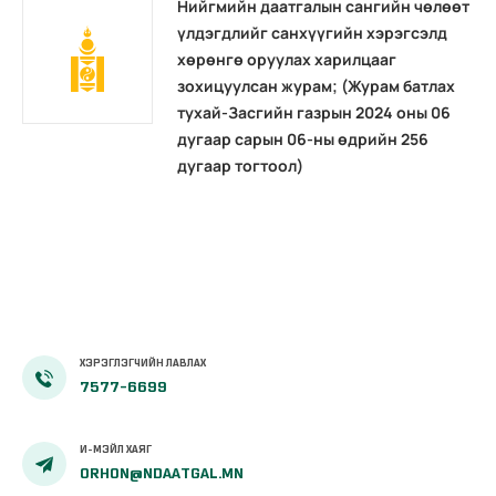
Нийгмийн даатгалын сангийн чөлөөт
үлдэгдлийг санхүүгийн хэрэгсэлд
хөрөнгө оруулах харилцааг
зохицуулсан журам; (Журам батлах
тухай-Засгийн газрын 2024 оны 06
дугаар сарын 06-ны өдрийн 256
дугаар тогтоол)
ХЭРЭГЛЭГЧИЙН ЛАВЛАХ
7577-6699
И-МЭЙЛ ХАЯГ
ORHON@NDAATGAL.MN