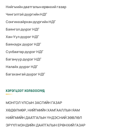
Нийгмийн даатгалын ерөнхий газар
Чингэлтэй дүүргийн НДГ
Сонгинхайрхан дүүргийн НДГ
Баянгол дүүрэг НДГ
Хан-Уул дүүрэг НДГ
Баянзүрх дүүрэг НДГ
Сүхбаатар дүүрэг НДГ
Багануур дүүрэг НДГ
Налайх дүүрэг НДГ
Багахангай дүүрэг НДГ
ХЭРЭГЦЭЭТ ХОЛБООСУУД
МОНГОЛ УЛСЫН ЗАСГИЙН ГАЗАР
ХӨДӨЛМӨР, НИЙГМИЙН ХАМГААЛЛЫН ЯАМ
НИЙГМИЙН ДААТГАЛЫН ҮНДЭСНИЙ ЗӨВЛӨЛ
ЭРҮҮЛ МЭНДИЙН ДААТГАЛЫН ЕРӨНХИЙ ГАЗАР