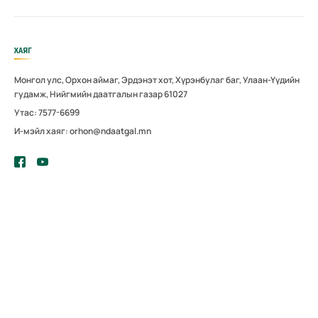
ХАЯГ
Монгол улс, Орхон аймаг, Эрдэнэт хот, Хүрэнбулаг баг, Улаан-Үүдийн
гудамж, Нийгмийн даатгалын газар 61027
Утас: 7577-6699
И-мэйл хаяг: orhon@ndaatgal.mn