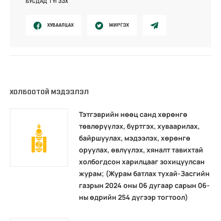
БУСДАД ТҮГЭЭХ
ХУВААЛЦАХ
ЖИРГЭХ
ХОЛБООТОЙ МЭДЭЭЛЭЛ
Тэтгэврийн нөөц санд хөрөнгө
төвлөрүүлэх, бүртгэх, хуваарилах,
байршуулах, мэдээлэх, хөрөнгө
оруулах, өвлүүлэх, хяналт тавихтай
холбогдсон харилцааг зохицуулсан
журам; (Журам батлах тухай-Засгийн
газрын 2024 оны 06 дугаар сарын 06-
ны өдрийн 254 дүгээр тогтоол)