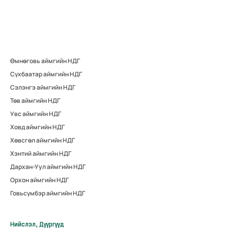
Өмнөговь аймгийн НДГ
Сүхбаатар аймгийн НДГ
Сэлэнгэ аймгийн НДГ
Төв аймгийн НДГ
Увс аймгийн НДГ
Ховд аймгийн НДГ
Хөвсгөл аймгийн НДГ
Хэнтий аймгийн НДГ
Дархан-Уул аймгийн НДГ
Орхон аймгийн НДГ
Говьсүмбэр аймгийн НДГ
Нийслэл, Дүүргүүд