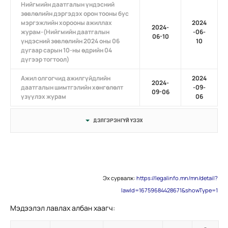
Нийгмийн даатгалын үндэсний
зөвлөлийн дэргэдэх орон тооны бус
мэргэжлийн хорооны ажиллах
2024
2024-
журам-(Нийгмийн даатгалын
-06-
06-10
үндэсний зөвлөлийн 2024 оны 06
10
дугаар сарын 10-ны өдрийн 04
дүгээр тогтоол)
Ажил олгогчид ажилгүйдлийн
2024
2024-
даатгалын шимтгэлийн хөнгөлөлт
-09-
09-06
үзүүлэх журам
06
ДЭЛГЭРЭНГҮЙ ҮЗЭХ
Эх сурвалж:
https://legalinfo.mn/mn/detail?
lawId=16759684428671&showType=1
Мэдээлэл лавлах албан хаагч: