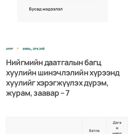
Бусад мэдээлэл
НҮҮР
ХУУЛЬ, ЭРХ ЗҮЙ
Нийгмийн даатгалын багц
хуулийн шинэчлэлийн хүрээнд
хуулийг хэрэгжүүлэх дүрэм,
журам, заавар – 7
Дага
ж
Батла
мөрд