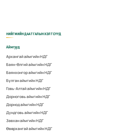
НИЙГМИЙН ДААТГАЛЫН ХЭЛТСҮҮД
Аймгууд
Архангай аймгийн НДГ
Баян-Өлгий аймгийн НДГ
Баянхонгор аймгийн НДГ
Булган аймгийн НДГ
Говь-Алтай аймгийн НДГ
Дорноговь аймгийн НДГ
Дорнод аймгийн НДГ
Дундговь аймгийн НДГ
Завхан аймгийн НДГ
Өвөрхангай аймгийн НДГ