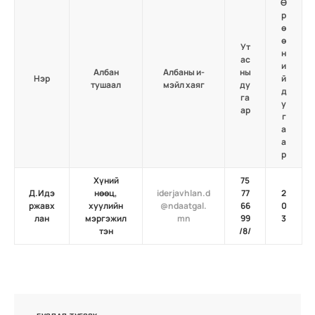
Ө
р
ө
ө
Ут
н
ас
и
Албан
Албаны и-
ны
Нэр
й
тушаал
мэйл хаяг
ду
д
га
у
ар
г
а
а
р
Хүний
75
Д.Идэ
нөөц,
iderjavhlan.d
77
2
ржавх
хуулийн
@ndaatgal.
66
0
лан
мэргэжил
mn
99
3
тэн
/8/