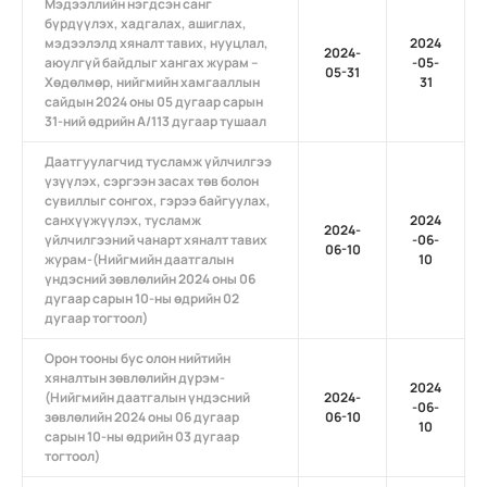
Мэдээллийн нэгдсэн санг
бүрдүүлэх, хадгалах, ашиглах,
мэдээлэлд хяналт тавих, нууцлал,
2024
2024-
аюулгүй байдлыг хангах журам –
-05-
05-31
Хөдөлмөр, нийгмийн хамгааллын
31
сайдын 2024 оны 05 дугаар сарын
31-ний өдрийн А/113 дугаар тушаал
Даатгуулагчид тусламж үйлчилгээ
үзүүлэх, сэргээн засах төв болон
сувиллыг сонгох, гэрээ байгуулах,
санхүүжүүлэх, тусламж
2024
2024-
үйлчилгээний чанарт хяналт тавих
-06-
06-10
журам-(Нийгмийн даатгалын
10
үндэсний зөвлөлийн 2024 оны 06
дугаар сарын 10-ны өдрийн 02
дугаар тогтоол)
Орон тооны бус олон нийтийн
хяналтын зөвлөлийн дүрэм-
2024
(Нийгмийн даатгалын үндэсний
2024-
-06-
зөвлөлийн 2024 оны 06 дугаар
06-10
10
сарын 10-ны өдрийн 03 дугаар
тогтоол)