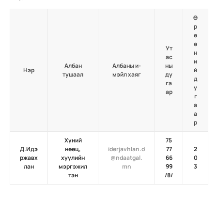
Ө
р
ө
ө
Ут
н
ас
и
Албан
Албаны и-
ны
Нэр
й
тушаал
мэйл хаяг
ду
д
га
у
ар
г
а
а
р
Хүний
75
Д.Идэ
нөөц,
iderjavhlan.d
77
2
ржавх
хуулийн
@ndaatgal.
66
0
лан
мэргэжил
mn
99
3
тэн
/8/