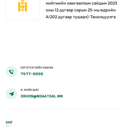
нийгмийн хамгааллын сайдын 2023
оны 12 дугаар сарын 25-ны өдрийн
А/202 дугаар тушаал)-Танилцуулга
ХЭРЭГЛЭГЧИЙН ЛАВЛАХ
7577-6699
И-МЭЙЛ ХАЯГ
ORHON@NDAATGAL.MN
ХАЯГ