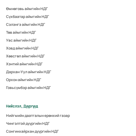
Өмнөговь аймгийн НДГ
Сүхбаатар аймгийн НДГ
Сэлэнгэ аймгийн НДГ
Төв аймгийн НДГ
Увс аймгийн НДГ
Ховд аймгийн НДГ
Хөвсгөл аймгийн НДГ
Хэнтий аймгийн НДГ
Дархан-Уул аймгийн НДГ
Орхон аймгийн НДГ
Говьсүмбэр аймгийн НДГ
Нийслэл, Дүүргүүд
Нийгмийн даатгалын ерөнхий газар
Чингэлтэй дүүргийн НДГ
Сонгинхайрхан дүүргийн НДГ