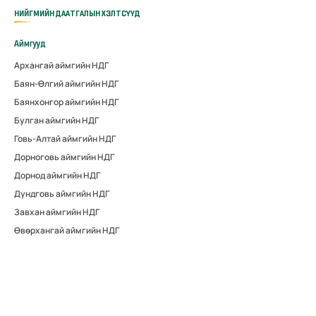
НИЙГМИЙН ДААТГАЛЫН ХЭЛТСҮҮД
Аймгууд
Архангай аймгийн НДГ
Баян-Өлгий аймгийн НДГ
Баянхонгор аймгийн НДГ
Булган аймгийн НДГ
Говь-Алтай аймгийн НДГ
Дорноговь аймгийн НДГ
Дорнод аймгийн НДГ
Дундговь аймгийн НДГ
Завхан аймгийн НДГ
Өвөрхангай аймгийн НДГ