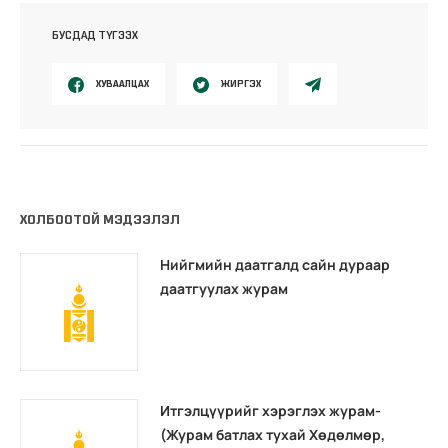
БУСДАД ТҮГЭЭХ
ХУВААЛЦАХ
ЖИРГЭХ
ХОЛБООТОЙ МЭДЭЭЛЭЛ
Нийгмийн даатгалд сайн дураар
даатгуулах журам
Итгэлцүүрийг хэрэглэх журам-
(Журам батлах тухай Хөдөлмөр,