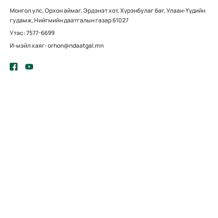
Монгол улс, Орхон аймаг, Эрдэнэт хот, Хүрэнбулаг баг, Улаан-Үүдийн
гудамж, Нийгмийн даатгалын газар 61027
Утас: 7577-6699
И-мэйл хаяг: orhon@ndaatgal.mn