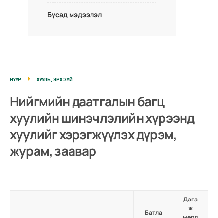
Бусад мэдээлэл
НҮҮР
ХУУЛЬ, ЭРХ ЗҮЙ
Нийгмийн даатгалын багц
хуулийн шинэчлэлийн хүрээнд
хуулийг хэрэгжүүлэх дүрэм,
журам, заавар
Дага
ж
Батла
мөрд