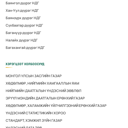
Баянгол дүүрэг НДГ
Хан-Уул дүүрэг НДГ
Баянзүрх дүүрэг НДГ
Сүхбаатар дүүрэг НДГ
Багануур дүүрэг НДГ
Налайх дүүрэг НДГ
Багахангай дүүрэг НДГ
ХЭРЭГЦЭЭТ ХОЛБООСУУД
МОНГОЛ УЛСЫН ЗАСГИЙН ГАЗАР
ХӨДӨЛМӨР, НИЙГМИЙН ХАМГААЛЛЫН ЯАМ
НИЙГМИЙН ДААТГАЛЫН ҮНДЭСНИЙ ЗӨВЛӨЛ
ЭРҮҮЛ МЭНДИЙН ДААТГАЛЫН ЕРӨНХИЙ ГАЗАР
ХӨДӨЛМӨР, ХАЛАМЖИЙН ҮЙЛЧИЛГЭЭНИЙ ЕРӨНХИЙ ГАЗАР
ҮНДЭСНИЙ СТАТИСТИКИЙН ХОРОО
СТАНДАРТ, ХЭМЖИЛ ЗҮЙН ГАЗАР
ҮНДЭСНИЙ ДАТА ТӨВ