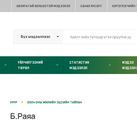
АВЛИГАТАЙ ХОЛБООТОЙ МЭДЭЭЛЭЛ
САНАЛ ХҮСЭЛТ
ХЭРЭГЛЭГЧИЙН
ҮЙЛЧИЛГЭЭНИЙ
СТАТИСТИК
МЭДЭЭ
ТӨРӨЛ
МЭДЭЭЛЭЛ
МЭДЭЭЛ
НҮҮР
2024 ОНЫ ЖИЛИЙН ЭЦСИЙН ТАЙЛАН
Б.Раяа