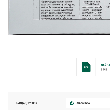
ФАЙЛА
2 MB
ХУВААЛЦАХ
БУСДАД ТҮГЭЭХ