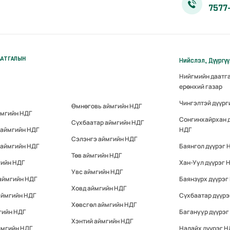
7577
ААТГАЛЫН
Нийслэл, Дүүргү
Нийгмийн даатг
ерөнхий газар
Чингэлтэй дүүрг
Өмнөговь аймгийн НДГ
ймгийн НДГ
Сонгинхайрхан 
Сүхбаатар аймгийн НДГ
 аймгийн НДГ
НДГ
Сэлэнгэ аймгийн НДГ
 аймгийн НДГ
Баянгол дүүрэг 
Төв аймгийн НДГ
гийн НДГ
Хан-Уул дүүрэг 
Увс аймгийн НДГ
аймгийн НДГ
Баянзүрх дүүрэг
Ховд аймгийн НДГ
аймгийн НДГ
Сүхбаатар дүүрэ
Хөвсгөл аймгийн НДГ
гийн НДГ
Багануур дүүрэг
Хэнтий аймгийн НДГ
ймгийн НДГ
Налайх дүүрэг Н