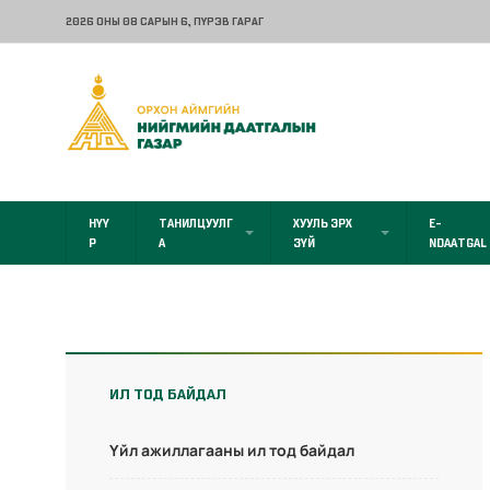
2026 ОНЫ 08 САРЫН 6
, ПҮРЭВ ГАРАГ
НҮҮ
ТАНИЛЦУУЛГ
ХУУЛЬ ЭРХ
E-
Р
А
ЗҮЙ
NDAATGAL
ИЛ ТОД БАЙДАЛ
Үйл ажиллагааны ил тод байдал