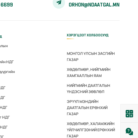
-6699
ORHON@NDAATGAL.MN
ХЭРЭГЦЭЭТ ХОЛБООСУУД
үд
алын
МОНГОЛ УЛСЫН ЗАСГИЙН
ГАЗАР
ийн НДГ
ХӨДӨЛМӨР, НИЙГМИЙН
дүүргийн
ХАМГААЛЛЫН ЯАМ
НИЙГМИЙН ДААТГАЛЫН
НДГ
ҮНДЭСНИЙ ЗӨВЛӨЛ
НДГ
ЭРҮҮЛ МЭНДИЙН
 НДГ
ДААТГАЛЫН ЕРӨНХИЙ
ГАЗАР
г НДГ
ХӨДӨЛМӨР, ХАЛАМЖИЙН
 НДГ
ҮЙЛЧИЛГЭЭНИЙ ЕРӨНХИЙ
ГАЗАР
ДГ