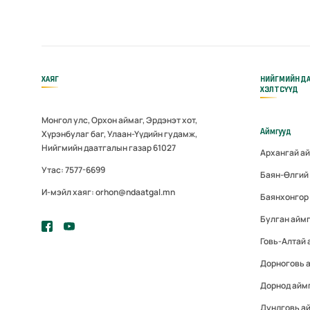
ХАЯГ
НИЙГМИЙН Д
ХЭЛТСҮҮД
Монгол улс, Орхон аймаг, Эрдэнэт хот,
Аймгууд
Хүрэнбулаг баг, Улаан-Үүдийн гудамж,
Нийгмийн даатгалын газар 61027
Архангай а
Утас: 7577-6699
Баян-Өлгий
И-мэйл хаяг: orhon@ndaatgal.mn
Баянхонгор
Булган айм
Говь-Алтай 
Дорноговь 
Дорнод айм
Дундговь а