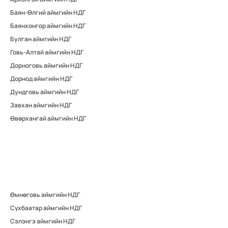
Баян-Өлгий аймгийн НДГ
Баянхонгор аймгийн НДГ
Булган аймгийн НДГ
Говь-Алтай аймгийн НДГ
Дорноговь аймгийн НДГ
Дорнод аймгийн НДГ
Дундговь аймгийн НДГ
Завхан аймгийн НДГ
Өвөрхангай аймгийн НДГ
Өмнөговь аймгийн НДГ
Сүхбаатар аймгийн НДГ
Сэлэнгэ аймгийн НДГ