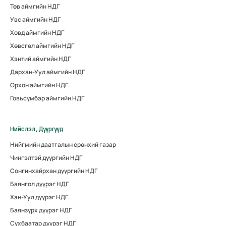
Төв аймгийн НДГ
Увс аймгийн НДГ
Ховд аймгийн НДГ
Хөвсгөл аймгийн НДГ
Хэнтий аймгийн НДГ
Дархан-Уул аймгийн НДГ
Орхон аймгийн НДГ
Говьсүмбэр аймгийн НДГ
Нийслэл, Дүүргүүд
Нийгмийн даатгалын ерөнхий газар
Чингэлтэй дүүргийн НДГ
Сонгинхайрхан дүүргийн НДГ
Баянгол дүүрэг НДГ
Хан-Уул дүүрэг НДГ
Баянзүрх дүүрэг НДГ
Сүхбаатар дүүрэг НДГ