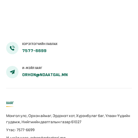
ХЭРЭГЛЭГЧИЙН ЛАВЛАХ
7577-6699
И-МЭЙЛ ХАЯГ
ORHON@NDAATGAL.MN
ХАЯГ
Монгол улс, Орхон аймаг, Эрдэнэт хот, Хүрэнбулаг баг, Улаан-Үүдийн
гудамж, Нийгмийн даатгалын газар 61027
Утас: 7577-6699
И-мэйл хаяг: orhon@ndaatgal.mn