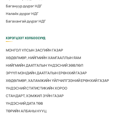
Багануур дүүрэг НДГ
Налайх дүүрэг НДГ
Багахангай дүүрэг НДГ
ХЭРЭГЦЭЭТ ХОЛБООСУУД
МОНГОЛ УЛСЫН ЗАСГИЙН ГАЗАР
ХӨДӨЛМӨР, НИЙГМИЙН ХАМГААЛЛЫН ЯАМ
НИЙГМИЙН ДААТГАЛЫН ҮНДЭСНИЙ ЗӨВЛӨЛ
ЭРҮҮЛ МЭНДИЙН ДААТГАЛЫН ЕРӨНХИЙ ГАЗАР
ХӨДӨЛМӨР, ХАЛАМЖИЙН ҮЙЛЧИЛГЭЭНИЙ ЕРӨНХИЙ ГАЗАР
ҮНДЭСНИЙ СТАТИСТИКИЙН ХОРОО
СТАНДАРТ, ХЭМЖИЛ ЗҮЙН ГАЗАР
ҮНДЭСНИЙ ДАТА ТӨВ
ТӨРИЙН АЛБАНЫ НУУЦ