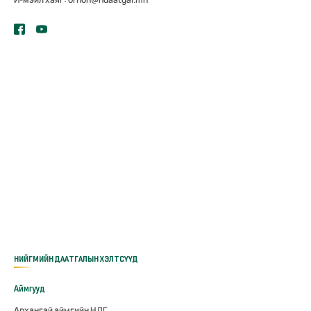
НИЙГМИЙН ДААТГАЛЫН ХЭЛТСҮҮД
Аймгууд
Архангай аймгийн НДГ