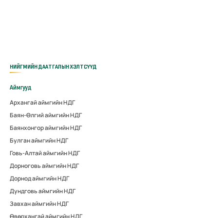
НИЙГМИЙН ДААТГАЛЫН ХЭЛТСҮҮД
Аймгууд
Архангай аймгийн НДГ
Баян-Өлгий аймгийн НДГ
Баянхонгор аймгийн НДГ
Булган аймгийн НДГ
Говь-Алтай аймгийн НДГ
Дорноговь аймгийн НДГ
Дорнод аймгийн НДГ
Дундговь аймгийн НДГ
Завхан аймгийн НДГ
Өвөрхангай аймгийн НДГ