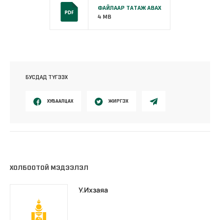
ФАЙЛААР ТАТАЖ АВАХ
4 MB
БУСДАД ТҮГЭЭХ
ХУВААЛЦАХ
ЖИРГЭХ
ХОЛБООТОЙ МЭДЭЭЛЭЛ
У.Ихзаяа