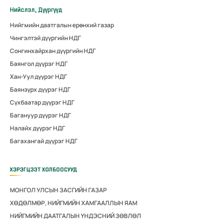
Нийслэл, Дүүргүүд
Нийгмийн даатгалын ерөнхий газар
Чингэлтэй дүүргийн НДГ
Сонгинхайрхан дүүргийн НДГ
Баянгол дүүрэг НДГ
Хан-Уул дүүрэг НДГ
Баянзүрх дүүрэг НДГ
Сүхбаатар дүүрэг НДГ
Багануур дүүрэг НДГ
Налайх дүүрэг НДГ
Багахангай дүүрэг НДГ
ХЭРЭГЦЭЭТ ХОЛБООСУУД
МОНГОЛ УЛСЫН ЗАСГИЙН ГАЗАР
ХӨДӨЛМӨР, НИЙГМИЙН ХАМГААЛЛЫН ЯАМ
НИЙГМИЙН ДААТГАЛЫН ҮНДЭСНИЙ ЗӨВЛӨЛ