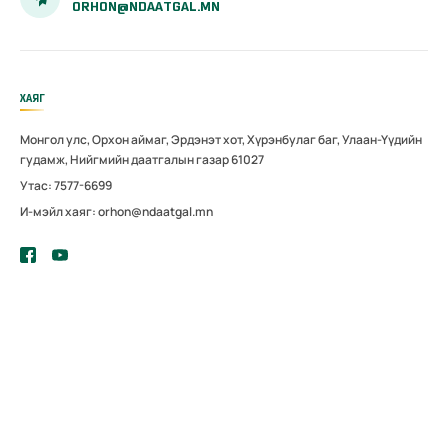
ORHON@NDAATGAL.MN
ХАЯГ
Монгол улс, Орхон аймаг, Эрдэнэт хот, Хүрэнбулаг баг, Улаан-Үүдийн
гудамж, Нийгмийн даатгалын газар 61027
Утас: 7577-6699
И-мэйл хаяг: orhon@ndaatgal.mn