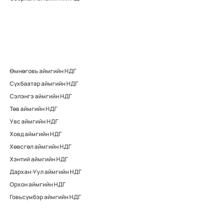
Өмнөговь аймгийн НДГ
Сүхбаатар аймгийн НДГ
Сэлэнгэ аймгийн НДГ
Төв аймгийн НДГ
Увс аймгийн НДГ
Ховд аймгийн НДГ
Хөвсгөл аймгийн НДГ
Хэнтий аймгийн НДГ
Дархан-Уул аймгийн НДГ
Орхон аймгийн НДГ
Говьсүмбэр аймгийн НДГ