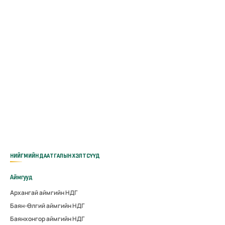
НИЙГМИЙН ДААТГАЛЫН ХЭЛТСҮҮД
Аймгууд
Архангай аймгийн НДГ
Баян-Өлгий аймгийн НДГ
Баянхонгор аймгийн НДГ