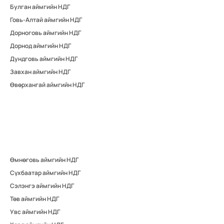
Булган аймгийн НДГ
Говь-Алтай аймгийн НДГ
Дорноговь аймгийн НДГ
Дорнод аймгийн НДГ
Дундговь аймгийн НДГ
Завхан аймгийн НДГ
Өвөрхангай аймгийн НДГ
Өмнөговь аймгийн НДГ
Сүхбаатар аймгийн НДГ
Сэлэнгэ аймгийн НДГ
Төв аймгийн НДГ
Увс аймгийн НДГ