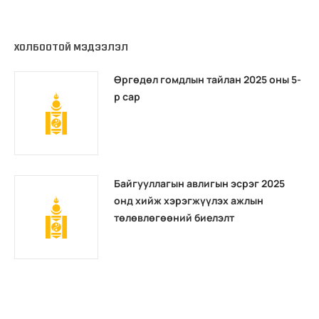
ХОЛБООТОЙ МЭДЭЭЛЭЛ
Өргөдөл гомдлын тайлан 2025 оны 5-
р сар
Байгууллагын авлигын эсрэг 2025
онд хийж хэрэгжүүлэх ажлын
төлөвлөгөөний биелэлт