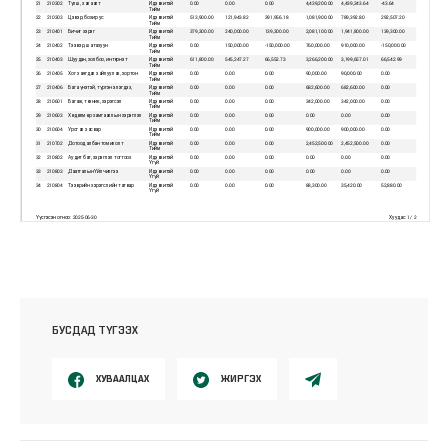
БУСДАД ТҮГЭЭХ
ХУВААЛЦАХ
ЖИРГЭХ