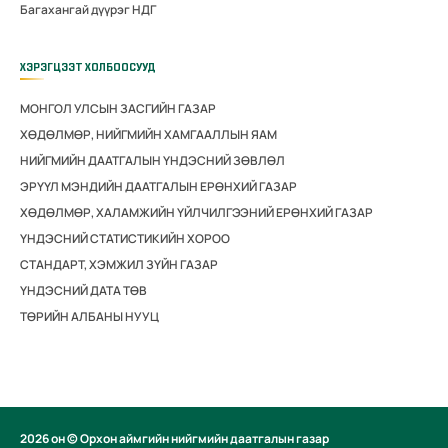
Багахангай дүүрэг НДГ
ХЭРЭГЦЭЭТ ХОЛБООСУУД
МОНГОЛ УЛСЫН ЗАСГИЙН ГАЗАР
ХӨДӨЛМӨР, НИЙГМИЙН ХАМГААЛЛЫН ЯАМ
НИЙГМИЙН ДААТГАЛЫН ҮНДЭСНИЙ ЗӨВЛӨЛ
ЭРҮҮЛ МЭНДИЙН ДААТГАЛЫН ЕРӨНХИЙ ГАЗАР
ХӨДӨЛМӨР, ХАЛАМЖИЙН ҮЙЛЧИЛГЭЭНИЙ ЕРӨНХИЙ ГАЗАР
ҮНДЭСНИЙ СТАТИСТИКИЙН ХОРОО
СТАНДАРТ, ХЭМЖИЛ ЗҮЙН ГАЗАР
ҮНДЭСНИЙ ДАТА ТӨВ
ТӨРИЙН АЛБАНЫ НУУЦ
2026 он © Орхон аймгийн нийгмийн даатгалын газар