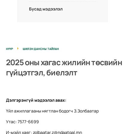
Бусад мэдээлэл
НҮҮР
ШИЛЭН ДАНСНЫ ТАЙЛАН
2025 оны хагас жилийн төсвийн
гүйцэтгэл, биелэлт
Дэлгэрэнгүй мэдээлэл авах:
Үйл ажиллагааны нягтлан бодогч З.Золбаатар
Утас: 7577-6699
И-мэйл хаяг:
zolbaatar.z@ndaatgal.mn