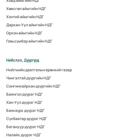
Ховд аймгийн НДГ
Хөвсгөл аймгийн НДГ
Хэнтий аймгийн НДГ
Дархан-Уул аймгийн НДГ
Орхон аймгийн НДГ
Говьсүмбэр аймгийн НДГ
Нийслэл, Дүүргүүд
Нийгмийн даатгалын ерөнхий газар
Чингэлтэй дүүргийн НДГ
Сонгинхайрхан дүүргийн НДГ
Баянгол дүүрэг НДГ
Хан-Уул дүүрэг НДГ
Баянзүрх дүүрэг НДГ
Сүхбаатар дүүрэг НДГ
Багануур дүүрэг НДГ
Налайх дүүрэг НДГ