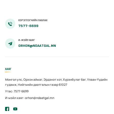
ХЭРЭГЛЭГЧИЙН ЛАВЛАХ
7577-6699
И-МЭЙЛ ХАЯГ
ORHON@NDAATGAL.MN
ХАЯГ
Монгол улс, Орхон аймаг, Эрдэнэт хот, Хүрэнбулаг баг, Улаан-Үүдийн
гудамж, Нийгмийн даатгалын газар 61027
Утас: 7577-6699
И-мэйл хаяг: orhon@ndaatgal.mn