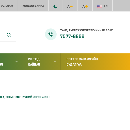
 ТУСЛАМЖ
ХОЛБОО БАРИХ
EN
ТАНД ТУСЛАХ ХЭРЭГЛЭГЧИЙН ЛАВЛАХ
7577-6699
ИЛ ТОД
СЭТГЭЛ ХАНАМЖИЙН
ЭЛ
БАЙДАЛ
СУДАЛГАА
ЛАГА, ЗӨВЛӨМЖ ТҮҮНИЙ ХЭРЭГЖИЛТ