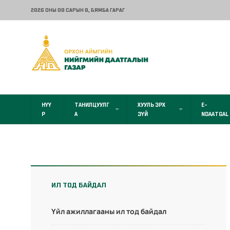
2026 ОНЫ 08 САРЫН 8
, БЯМБА ГАРАГ
НҮҮ
ТАНИЛЦУУЛГ
ХУУЛЬ ЭРХ
E-
Р
А
ЗҮЙ
NDAATGAL
ИЛ ТОД БАЙДАЛ
Үйл ажиллагааны ил тод байдал