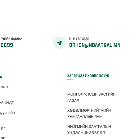
ГЧИЙН ЛАВЛАХ
И-МЭЙЛ ХАЯГ
-6699
ORHON@NDAATGAL.MN
ХЭРЭГЦЭЭТ ХОЛБООСУУД
үд
алын
МОНГОЛ УЛСЫН ЗАСГИЙН
ГАЗАР
ийн НДГ
ХӨДӨЛМӨР, НИЙГМИЙН
дүүргийн
ХАМГААЛЛЫН ЯАМ
НИЙГМИЙН ДААТГАЛЫН
НДГ
ҮНДЭСНИЙ ЗӨВЛӨЛ
НДГ