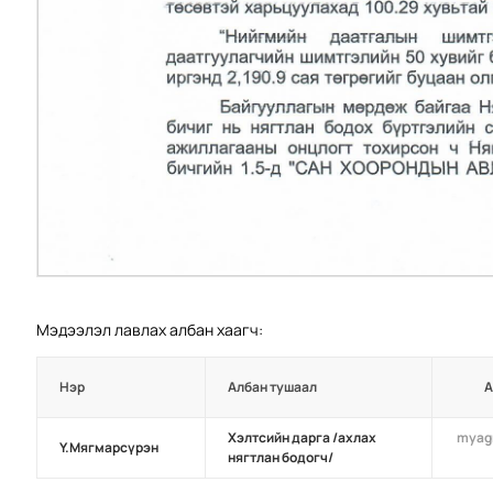
Мэдээлэл лавлах албан хаагч:
Нэр
Албан тушаал
А
Хэлтсийн дарга /ахлах
myag
Ү.Мягмарсүрэн
нягтлан бодогч/