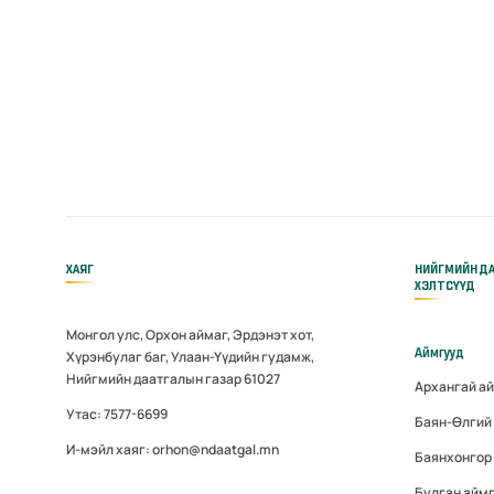
ХАЯГ
НИЙГМИЙН Д
ХЭЛТСҮҮД
Монгол улс, Орхон аймаг, Эрдэнэт хот,
Аймгууд
Хүрэнбулаг баг, Улаан-Үүдийн гудамж,
Нийгмийн даатгалын газар 61027
Архангай а
Утас: 7577-6699
Баян-Өлгий
И-мэйл хаяг: orhon@ndaatgal.mn
Баянхонгор
Булган айм