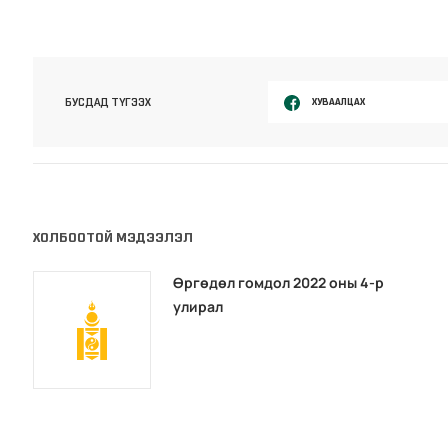
ХУВААЛЦАХ
БУСДАД ТҮГЭЭХ
ХОЛБООТОЙ МЭДЭЭЛЭЛ
Өргөдөл гомдол 2022 оны 4-р
улирал