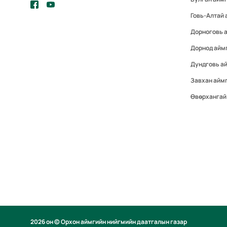
Говь-Алтай 
Дорноговь 
Дорнод айм
Дундговь а
Завхан айм
Өвөрхангай
2026 он © Орхон аймгийн нийгмийн даатгалын газар