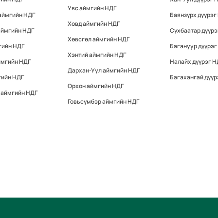
Увс аймгийн НДГ
аймгийн НДГ
Баянзүрх дүүрэг
Ховд аймгийн НДГ
аймгийн НДГ
Сүхбаатар дүүрэ
Хөвсгөл аймгийн НДГ
гийн НДГ
Багануур дүүрэг
Хэнтий аймгийн НДГ
ймгийн НДГ
Налайх дүүрэг Н
Дархан-Уул аймгийн НДГ
гийн НДГ
Багахангай дүүр
Орхон аймгийн НДГ
 аймгийн НДГ
Говьсүмбэр аймгийн НДГ