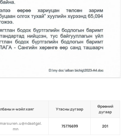
Өрөөний
лбаны и-мэйл хаяг
Утасны дугаар
дугаар
marsuren.u@ndaatgal.
75776699
201
mn