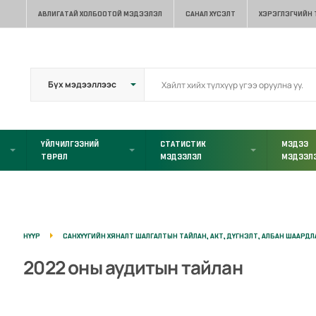
АВЛИГАТАЙ ХОЛБООТОЙ МЭДЭЭЛЭЛ
САНАЛ ХҮСЭЛТ
ХЭРЭГЛЭГЧИЙН
ҮЙЛЧИЛГЭЭНИЙ
СТАТИСТИК
МЭДЭЭ
ТӨРӨЛ
МЭДЭЭЛЭЛ
МЭДЭЭЛ
НҮҮР
САНХҮҮГИЙН ХЯНАЛТ ШАЛГАЛТЫН ТАЙЛАН, АКТ, ДҮГНЭЛТ, АЛБАН ШААРД
2022 оны аудитын тайлан