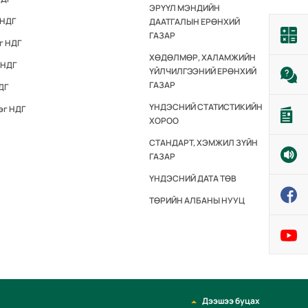
ЭРҮҮЛ МЭНДИЙН
 НДГ
ДААТГАЛЫН ЕРӨНХИЙ
ГАЗАР
г НДГ
ХӨДӨЛМӨР, ХАЛАМЖИЙН
 НДГ
ҮЙЛЧИЛГЭЭНИЙ ЕРӨНХИЙ
ГАЗАР
ДГ
ҮНДЭСНИЙ СТАТИСТИКИЙН
эг НДГ
ХОРОО
СТАНДАРТ, ХЭМЖИЛ ЗҮЙН
ГАЗАР
ҮНДЭСНИЙ ДАТА ТӨВ
ТӨРИЙН АЛБАНЫ НУУЦ
Дээшээ буцах