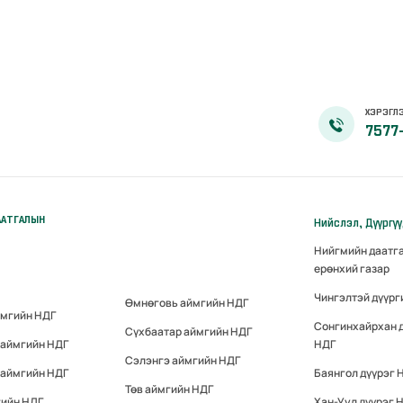
ХЭРЭГЛЭ
7577
ААТГАЛЫН
Нийслэл, Дүүргү
Нийгмийн даатг
ерөнхий газар
Чингэлтэй дүүрг
Өмнөговь аймгийн НДГ
ймгийн НДГ
Сонгинхайрхан 
Сүхбаатар аймгийн НДГ
 аймгийн НДГ
НДГ
Сэлэнгэ аймгийн НДГ
 аймгийн НДГ
Баянгол дүүрэг 
Төв аймгийн НДГ
гийн НДГ
Хан-Уул дүүрэг 