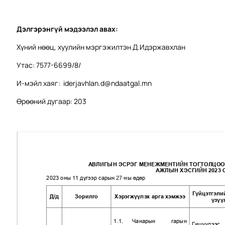
Дэлгэрэнгүй мэдээлэл авах:
Хүний нөөц, хуулийн мэргэжилтэн Д.Идэржавхлан
Утас: 7577-6699/8/
И-мэйл хаяг:
iderjavhlan.d@ndaatgal.mn
Өрөөний дугаар: 203