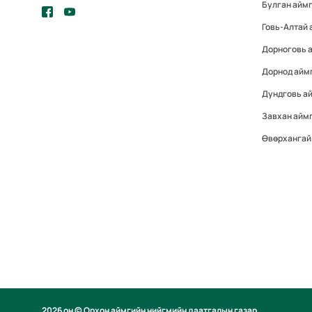
Булган айм
Говь-Алтай 
Дорноговь 
Дорнод айм
Дундговь а
Завхан айм
Өвөрхангай
2026 он © Орхон аймгийн нийгмийн даатгалын газар