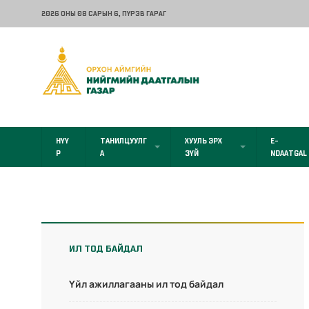
2026 ОНЫ 08 САРЫН 6
, ПҮРЭВ ГАРАГ
НҮҮ
ТАНИЛЦУУЛГ
ХУУЛЬ ЭРХ
E-
Р
А
ЗҮЙ
NDAATGAL
ИЛ ТОД БАЙДАЛ
Үйл ажиллагааны ил тод байдал