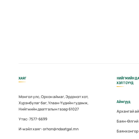
ХАЯГ
НИЙГМИЙН Д
ХЭЛТСҮҮД
Монгол улс, Орхон аймаг, Эрдэнэт хот,
Аймгууд
Хүрэнбулаг баг, Улаан-Үүдийн гудамж,
Нийгмийн даатгалын газар 61027
Архангай а
Утас: 7577-6699
Баян-Өлгий
И-мэйл хаяг: orhon@ndaatgal.mn
Баянхонгор