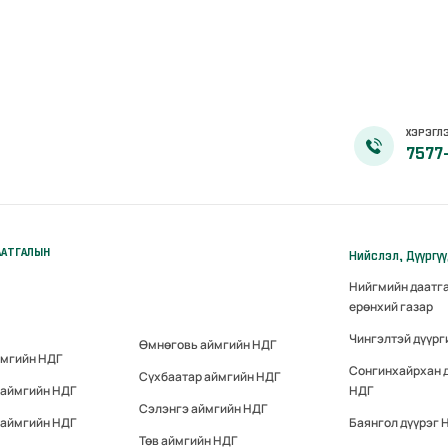
ХЭРЭГЛЭ
7577
ААТГАЛЫН
Нийслэл, Дүүргү
Нийгмийн даатг
ерөнхий газар
Чингэлтэй дүүрг
Өмнөговь аймгийн НДГ
ймгийн НДГ
Сонгинхайрхан 
Сүхбаатар аймгийн НДГ
 аймгийн НДГ
НДГ
Сэлэнгэ аймгийн НДГ
 аймгийн НДГ
Баянгол дүүрэг 
Төв аймгийн НДГ