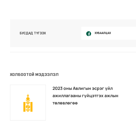
ХУВААЛЦАХ
БУСДАД ТҮГЭЭХ
ХОЛБООТОЙ МЭДЭЭЛЭЛ
2023 оны Авлигын эсрэг үйл
ажиллагааны гүйцэтгэх ажлын
төлөвлөгөө