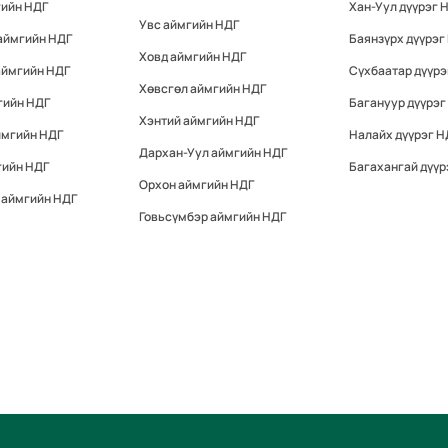
гийн НДГ
Хан-Уул дүүрэг 
Увс аймгийн НДГ
аймгийн НДГ
Баянзүрх дүүрэг
Ховд аймгийн НДГ
аймгийн НДГ
Сүхбаатар дүүрэ
Хөвсгөл аймгийн НДГ
гийн НДГ
Багануур дүүрэг
Хэнтий аймгийн НДГ
ймгийн НДГ
Налайх дүүрэг Н
Дархан-Уул аймгийн НДГ
гийн НДГ
Багахангай дүүр
Орхон аймгийн НДГ
 аймгийн НДГ
Говьсүмбэр аймгийн НДГ