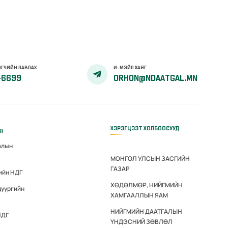
ГЧИЙН ЛАВЛАХ
И-МЭЙЛ ХАЯГ
-6699
ORHON@NDAATGAL.MN
ХЭРЭГЦЭЭТ ХОЛБООСУУД
үд
алын
МОНГОЛ УЛСЫН ЗАСГИЙН
ГАЗАР
ийн НДГ
ХӨДӨЛМӨР, НИЙГМИЙН
дүүргийн
ХАМГААЛЛЫН ЯАМ
НИЙГМИЙН ДААТГАЛЫН
НДГ
ҮНДЭСНИЙ ЗӨВЛӨЛ