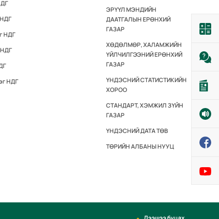
НДГ
ЭРҮҮЛ МЭНДИЙН
 НДГ
ДААТГАЛЫН ЕРӨНХИЙ
ГАЗАР
г НДГ
ХӨДӨЛМӨР, ХАЛАМЖИЙН
 НДГ
ҮЙЛЧИЛГЭЭНИЙ ЕРӨНХИЙ
ГАЗАР
ДГ
ҮНДЭСНИЙ СТАТИСТИКИЙН
эг НДГ
ХОРОО
СТАНДАРТ, ХЭМЖИЛ ЗҮЙН
ГАЗАР
ҮНДЭСНИЙ ДАТА ТӨВ
ТӨРИЙН АЛБАНЫ НУУЦ
Дээшээ буцах