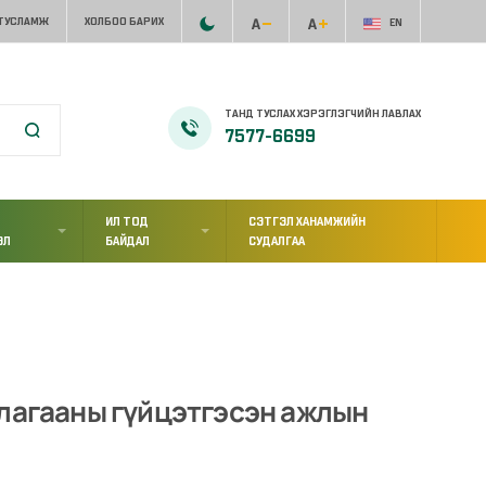
 ТУСЛАМЖ
ХОЛБОО БАРИХ
EN
ТАНД ТУСЛАХ ХЭРЭГЛЭГЧИЙН ЛАВЛАХ
7577-6699
ИЛ ТОД
СЭТГЭЛ ХАНАМЖИЙН
ЭЛ
БАЙДАЛ
СУДАЛГАА
ллагааны гүйцэтгэсэн ажлын