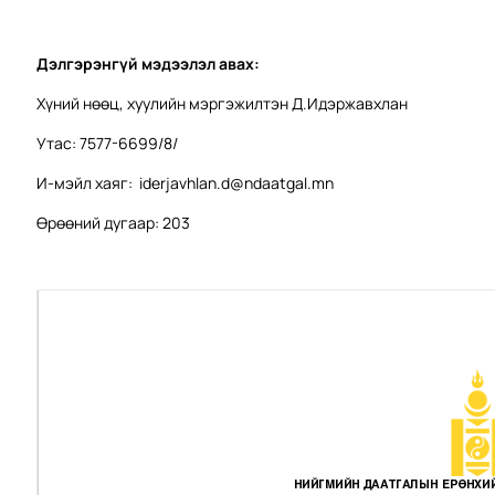
Дэлгэрэнгүй мэдээлэл авах:
Хүний нөөц, хуулийн мэргэжилтэн Д.Идэржавхлан
Утас: 7577-6699/8/
И-мэйл хаяг:
iderjavhlan.d@ndaatgal.mn
Өрөөний дугаар: 203