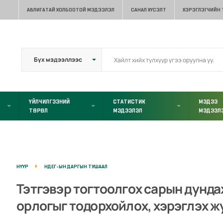
АВЛИГАТАЙ ХОЛБООТОЙ МЭДЭЭЛЭЛ
САНАЛ ХҮСЭЛТ
ХЭРЭГЛЭГЧИЙН
ҮЙЛЧИЛГЭЭНИЙ
СТАТИСТИК
МЭДЭЭ
ТӨРӨЛ
МЭДЭЭЛЭЛ
МЭДЭЭЛ
НҮҮР
НДЕГ-ЫН ДАРГЫН ТУШААЛ
Тэтгэвэр тогтоолгох сарын дунда
орлогыг тодорхойлох, хэрэглэх 