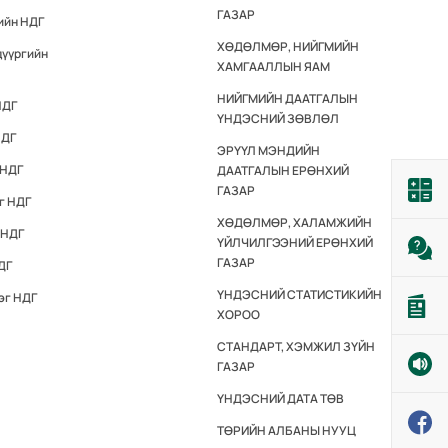
ГАЗАР
ийн НДГ
ХӨДӨЛМӨР, НИЙГМИЙН
дүүргийн
ХАМГААЛЛЫН ЯАМ
НИЙГМИЙН ДААТГАЛЫН
НДГ
ҮНДЭСНИЙ ЗӨВЛӨЛ
НДГ
ЭРҮҮЛ МЭНДИЙН
 НДГ
ДААТГАЛЫН ЕРӨНХИЙ
ГАЗАР
г НДГ
ХӨДӨЛМӨР, ХАЛАМЖИЙН
 НДГ
ҮЙЛЧИЛГЭЭНИЙ ЕРӨНХИЙ
ГАЗАР
ДГ
ҮНДЭСНИЙ СТАТИСТИКИЙН
эг НДГ
ХОРОО
СТАНДАРТ, ХЭМЖИЛ ЗҮЙН
ГАЗАР
ҮНДЭСНИЙ ДАТА ТӨВ
ТӨРИЙН АЛБАНЫ НУУЦ