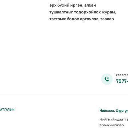
эрх бүхий иргэн, албан
тушаалтныг тодорхойлох журам,
тэтгэмж бодох аргачлал, заавар
ХЭРЭГЛЭ
7577
ААТГАЛЫН
Нийслэл, Дүүргү
Нийгмийн даатг
ерөнхий газар