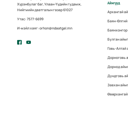
Аймгууд
Хүрэнбулаг баг, Улаан-Үүдийн гудамж,
Нийгмийн даатгалын газар 61027
Архангай а
Утас: 7577-6699
Баян-Өлгий
И-мэйл хаяг: orhon@ndaatgal.mn
Баянхонгор
Булган айм
Говь-Алтай 
Дорноговь 
Дорнод айм
Дундговь а
Завхан айм
Өвөрхангай