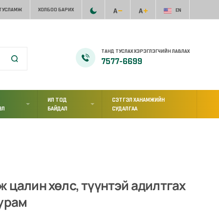
 ТУСЛАМЖ
ХОЛБОО БАРИХ
EN
ТАНД ТУСЛАХ ХЭРЭГЛЭГЧИЙН ЛАВЛАХ
7577-6699
ИЛ ТОД
СЭТГЭЛ ХАНАМЖИЙН
ЭЛ
БАЙДАЛ
СУДАЛГАА
ж цалин хөлс, түүнтэй адилтгах
журам