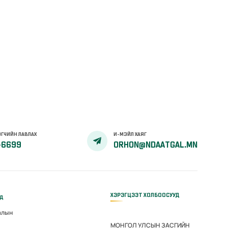
ГЧИЙН ЛАВЛАХ
И-МЭЙЛ ХАЯГ
-6699
ORHON@NDAATGAL.MN
ХЭРЭГЦЭЭТ ХОЛБООСУУД
үд
алын
МОНГОЛ УЛСЫН ЗАСГИЙН