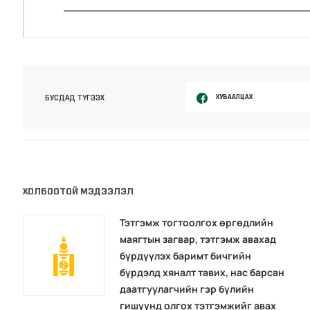
ХУВААЛЦАХ
БУСДАД ТҮГЭЭХ
ХОЛБООТОЙ МЭДЭЭЛЭЛ
Тэтгэмж тогтоолгох өргөдлийн
маягтын загвар, тэтгэмж авахад
бүрдүүлэх баримт бичгийн
бүрдэлд хяналт тавих, нас барсан
даатгуулагчийн гэр бүлийн
гишүүнд олгох тэтгэмжийг авах