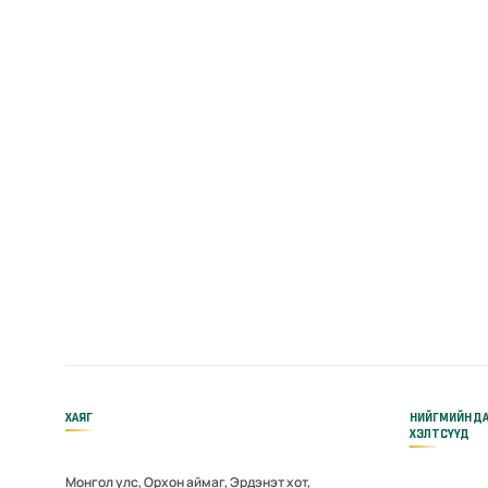
ХАЯГ
НИЙГМИЙН Д
ХЭЛТСҮҮД
Монгол улс, Орхон аймаг, Эрдэнэт хот,