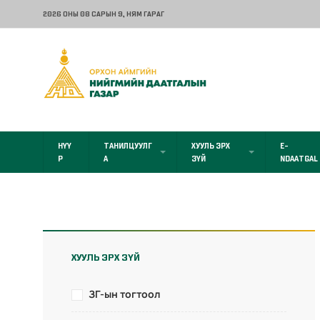
2026 ОНЫ 08 САРЫН 9
, НЯМ ГАРАГ
НҮҮ
ТАНИЛЦУУЛГ
ХУУЛЬ ЭРХ
E-
Р
А
ЗҮЙ
NDAATGAL
ХУУЛЬ ЭРХ ЗҮЙ
ЗГ-ын тогтоол