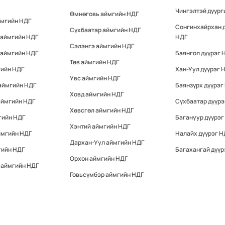
Чингэлтэй дүүрг
Өмнөговь аймгийн НДГ
ймгийн НДГ
Сонгинхайрхан 
Сүхбаатар аймгийн НДГ
 аймгийн НДГ
НДГ
Сэлэнгэ аймгийн НДГ
 аймгийн НДГ
Баянгол дүүрэг 
Төв аймгийн НДГ
гийн НДГ
Хан-Уул дүүрэг 
Увс аймгийн НДГ
аймгийн НДГ
Баянзүрх дүүрэг
Ховд аймгийн НДГ
аймгийн НДГ
Сүхбаатар дүүрэ
Хөвсгөл аймгийн НДГ
гийн НДГ
Багануур дүүрэг
Хэнтий аймгийн НДГ
ймгийн НДГ
Налайх дүүрэг Н
Дархан-Уул аймгийн НДГ
гийн НДГ
Багахангай дүүр
Орхон аймгийн НДГ
 аймгийн НДГ
Говьсүмбэр аймгийн НДГ