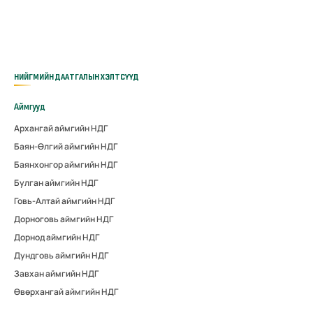
НИЙГМИЙН ДААТГАЛЫН ХЭЛТСҮҮД
Аймгууд
Архангай аймгийн НДГ
Баян-Өлгий аймгийн НДГ
Баянхонгор аймгийн НДГ
Булган аймгийн НДГ
Говь-Алтай аймгийн НДГ
Дорноговь аймгийн НДГ
Дорнод аймгийн НДГ
Дундговь аймгийн НДГ
Завхан аймгийн НДГ
Өвөрхангай аймгийн НДГ