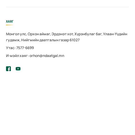
ХАЯГ
Монгол улс, Орхон аймаг, Эрдэнэт хот, Хүрэнбулаг баг, Улаан-Үүдийн
гудамж, Нийгмийн даатгалын газар 61027
Утас: 7577-6699
И-мэйл хаяг: orhon@ndaatgal.mn