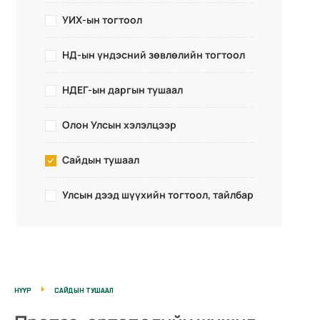
УИХ-ын тогтоол
НД-ын үндэсний зөвлөлийн тогтоол
НДЕГ-ын даргын тушаал
Олон Улсын хэлэлцээр
Сайдын тушаал
Улсын дээд шүүхийн тогтоол, тайлбар
НҮҮР
САЙДЫН ТУШААЛ