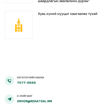
шаардлагын зөвлөлийн дүрэм”
Хувь хүний нууцыг хамгаалах тухай
ХЭРЭГЛЭГЧИЙН ЛАВЛАХ
7577-6699
И-МЭЙЛ ХАЯГ
ORHON@NDAATGAL.MN