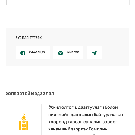
БУСДАД ТҮГЭЭХ
ХУВААЛЦАХ
ЖИРГЭХ
ХОЛБООТОЙ МЭДЭЭЛЭЛ
“Ажил олгогч, даатгуулагч болон
нийгмийн даатгалын байгууллагын
хооронд гарсан саналын зөрөөг
хянан шийдвэрлэх Гомдлын