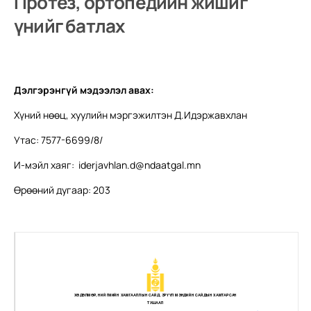
Протез, ортопедийн жишиг
үнийг батлах
Дэлгэрэнгүй мэдээлэл авах:
Хүний нөөц, хуулийн мэргэжилтэн Д.Идэржавхлан
Утас: 7577-6699/8/
И-мэйл хаяг:
iderjavhlan.d@ndaatgal.mn
Өрөөний дугаар: 203