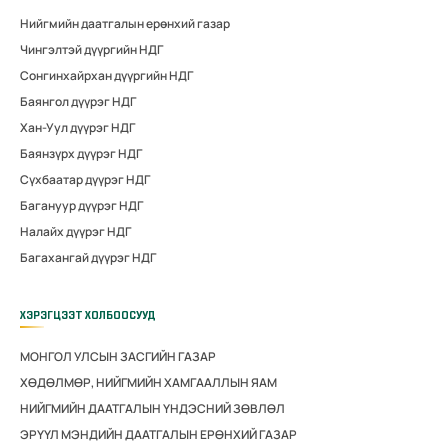
Нийгмийн даатгалын ерөнхий газар
Чингэлтэй дүүргийн НДГ
Сонгинхайрхан дүүргийн НДГ
Баянгол дүүрэг НДГ
Хан-Уул дүүрэг НДГ
Баянзүрх дүүрэг НДГ
Сүхбаатар дүүрэг НДГ
Багануур дүүрэг НДГ
Налайх дүүрэг НДГ
Багахангай дүүрэг НДГ
ХЭРЭГЦЭЭТ ХОЛБООСУУД
МОНГОЛ УЛСЫН ЗАСГИЙН ГАЗАР
ХӨДӨЛМӨР, НИЙГМИЙН ХАМГААЛЛЫН ЯАМ
НИЙГМИЙН ДААТГАЛЫН ҮНДЭСНИЙ ЗӨВЛӨЛ
ЭРҮҮЛ МЭНДИЙН ДААТГАЛЫН ЕРӨНХИЙ ГАЗАР