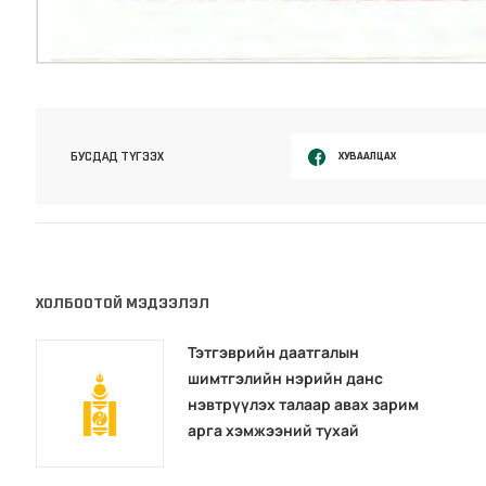
ХУВААЛЦАХ
БУСДАД ТҮГЭЭХ
ХОЛБООТОЙ МЭДЭЭЛЭЛ
Тэтгэврийн даатгалын
шимтгэлийн нэрийн данс
нэвтрүүлэх талаар авах зарим
арга хэмжээний тухай