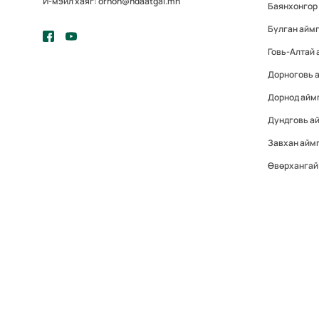
И-мэйл хаяг: orhon@ndaatgal.mn
Баянхонгор
Булган айм
Говь-Алтай 
Дорноговь 
Дорнод айм
Дундговь а
Завхан айм
Өвөрхангай