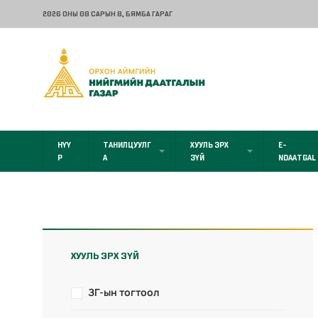
2026 ОНЫ 08 САРЫН 8
, БЯМБА ГАРАГ
НҮҮ
ТАНИЛЦУУЛГ
ХУУЛЬ ЭРХ
E-
Р
А
ЗҮЙ
NDAATGAL
ХУУЛЬ ЭРХ ЗҮЙ
ЗГ-ын тогтоол