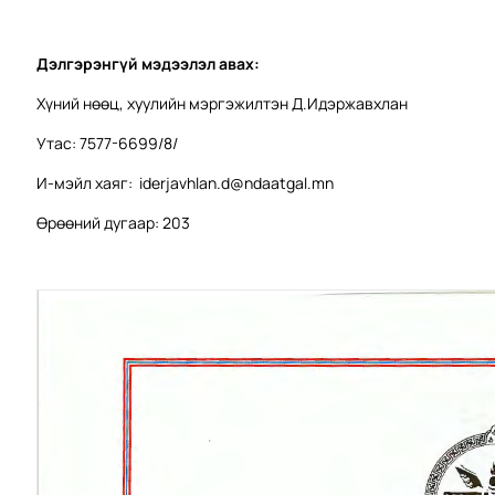
Дэлгэрэнгүй мэдээлэл авах:
Хүний нөөц, хуулийн мэргэжилтэн Д.Идэржавхлан
Утас: 7577-6699/8/
И-мэйл хаяг:
iderjavhlan.d@ndaatgal.mn
Өрөөний дугаар: 203