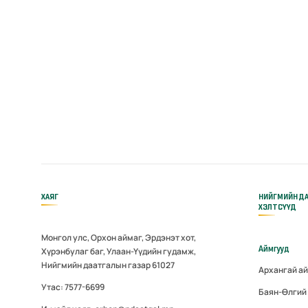
ХАЯГ
НИЙГМИЙН Д
ХЭЛТСҮҮД
Монгол улс, Орхон аймаг, Эрдэнэт хот,
Аймгууд
Хүрэнбулаг баг, Улаан-Үүдийн гудамж,
Нийгмийн даатгалын газар 61027
Архангай а
Утас: 7577-6699
Баян-Өлгий