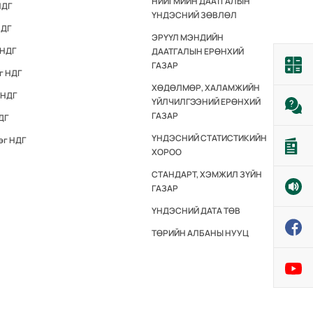
НИЙГМИЙН ДААТГАЛЫН
НДГ
ҮНДЭСНИЙ ЗӨВЛӨЛ
НДГ
ЭРҮҮЛ МЭНДИЙН
 НДГ
ДААТГАЛЫН ЕРӨНХИЙ
ГАЗАР
г НДГ
ХӨДӨЛМӨР, ХАЛАМЖИЙН
 НДГ
ҮЙЛЧИЛГЭЭНИЙ ЕРӨНХИЙ
ГАЗАР
ДГ
ҮНДЭСНИЙ СТАТИСТИКИЙН
эг НДГ
ХОРОО
СТАНДАРТ, ХЭМЖИЛ ЗҮЙН
ГАЗАР
ҮНДЭСНИЙ ДАТА ТӨВ
ТӨРИЙН АЛБАНЫ НУУЦ