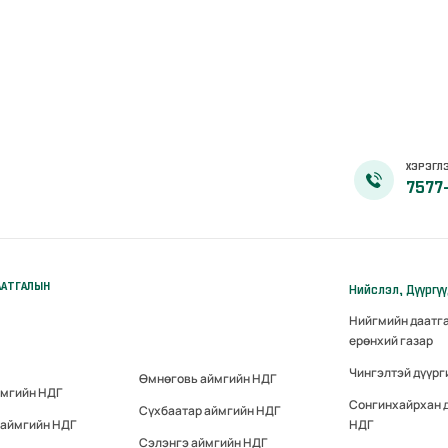
ХЭРЭГЛЭ
7577
ААТГАЛЫН
Нийслэл, Дүүргү
Нийгмийн даатг
ерөнхий газар
Чингэлтэй дүүрг
Өмнөговь аймгийн НДГ
ймгийн НДГ
Сонгинхайрхан 
Сүхбаатар аймгийн НДГ
 аймгийн НДГ
НДГ
Сэлэнгэ аймгийн НДГ