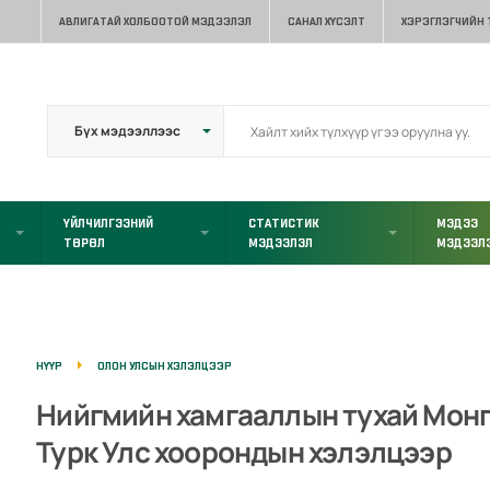
АВЛИГАТАЙ ХОЛБООТОЙ МЭДЭЭЛЭЛ
САНАЛ ХҮСЭЛТ
ХЭРЭГЛЭГЧИЙН
ҮЙЛЧИЛГЭЭНИЙ
СТАТИСТИК
МЭДЭЭ
ТӨРӨЛ
МЭДЭЭЛЭЛ
МЭДЭЭЛ
НҮҮР
ОЛОН УЛСЫН ХЭЛЭЛЦЭЭР
Нийгмийн хамгааллын тухай Монг
Турк Улс хоорондын хэлэлцээр