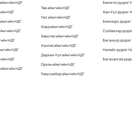
 аймгийн НДГ
Баянгол дүүрэг 
Төв аймгийн НДГ
гийн НДГ
Хан-Уул дүүрэг 
Увс аймгийн НДГ
аймгийн НДГ
Баянзүрх дүүрэг
Ховд аймгийн НДГ
аймгийн НДГ
Сүхбаатар дүүрэ
Хөвсгөл аймгийн НДГ
гийн НДГ
Багануур дүүрэг
Хэнтий аймгийн НДГ
ймгийн НДГ
Налайх дүүрэг Н
Дархан-Уул аймгийн НДГ
гийн НДГ
Багахангай дүүр
Орхон аймгийн НДГ
 аймгийн НДГ
Говьсүмбэр аймгийн НДГ