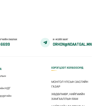
ГЧИЙН ЛАВЛАХ
И-МЭЙЛ ХАЯГ
-6699
ORHON@NDAATGAL.MN
ХЭРЭГЦЭЭТ ХОЛБООСУУД
үд
алын
МОНГОЛ УЛСЫН ЗАСГИЙН
ГАЗАР
ийн НДГ
ХӨДӨЛМӨР, НИЙГМИЙН
дүүргийн
ХАМГААЛЛЫН ЯАМ