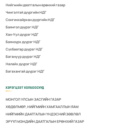
Нийгмийн даатгалын ерөнхий газар
Чингэлтэй дүүргийн НДГ
Сонгинхайрхан дүүргийн НДГ
Баянгол дүүрэг НДГ
Хан-Уул дүүрэг НДГ
Баянзүрх дүүрэг НДГ
Сүхбаатар дүүрэг НДГ
Багануур дүүрэг НДГ
Налайх дүүрэг НДГ
Багахангай дүүрэг НДГ
ХЭРЭГЦЭЭТ ХОЛБООСУУД
МОНГОЛ УЛСЫН ЗАСГИЙН ГАЗАР
ХӨДӨЛМӨР, НИЙГМИЙН ХАМГААЛЛЫН ЯАМ
НИЙГМИЙН ДААТГАЛЫН ҮНДЭСНИЙ ЗӨВЛӨЛ
ЭРҮҮЛ МЭНДИЙН ДААТГАЛЫН ЕРӨНХИЙ ГАЗАР