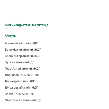
НИЙГМИЙН ДААТГАЛЫН ХЭЛТСҮҮД
Аймгууд
Архангай аймгийн НДГ
Баян-Өлгий аймгийн НДГ
Баянхонгор аймгийн НДГ
Булган аймгийн НДГ
Говь-Алтай аймгийн НДГ
Дорноговь аймгийн НДГ
Дорнод аймгийн НДГ
Дундговь аймгийн НДГ
Завхан аймгийн НДГ
Өвөрхангай аймгийн НДГ