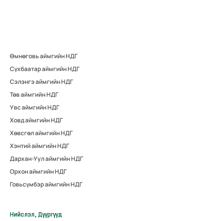
Өмнөговь аймгийн НДГ
Сүхбаатар аймгийн НДГ
Сэлэнгэ аймгийн НДГ
Төв аймгийн НДГ
Увс аймгийн НДГ
Ховд аймгийн НДГ
Хөвсгөл аймгийн НДГ
Хэнтий аймгийн НДГ
Дархан-Уул аймгийн НДГ
Орхон аймгийн НДГ
Говьсүмбэр аймгийн НДГ
Нийслэл, Дүүргүүд