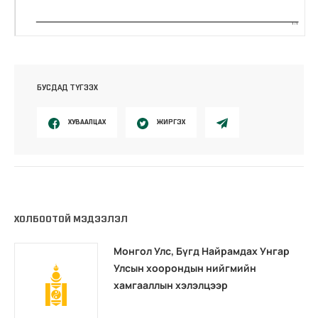
БУСДАД ТҮГЭЭХ
ХУВААЛЦАХ
ЖИРГЭХ
ХОЛБООТОЙ МЭДЭЭЛЭЛ
Монгол Улс, Бүгд Найрамдах Унгар
Улсын хоорондын нийгмийн
хамгааллын хэлэлцээр