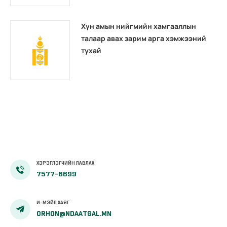
Хүн амын нийгмийн хамгааллын
талаар авах зарим арга хэмжээний
тухай
ХЭРЭГЛЭГЧИЙН ЛАВЛАХ
7577-6699
И-МЭЙЛ ХАЯГ
ORHON@NDAATGAL.MN