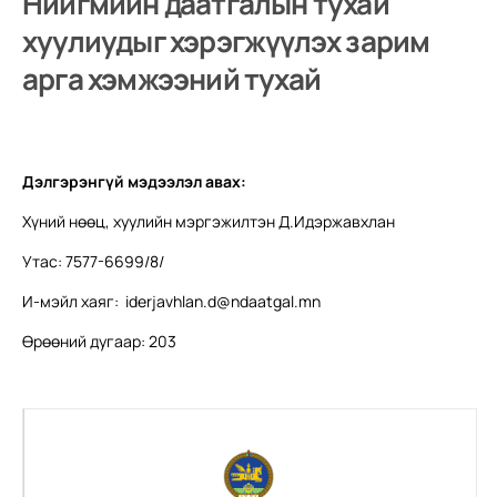
Нийгмийн даатгалын тухай
хуулиудыг хэрэгжүүлэх зарим
арга хэмжээний тухай
Дэлгэрэнгүй мэдээлэл авах:
Хүний нөөц, хуулийн мэргэжилтэн Д.Идэржавхлан
Утас: 7577-6699/8/
И-мэйл хаяг:
iderjavhlan.d@ndaatgal.mn
Өрөөний дугаар: 203