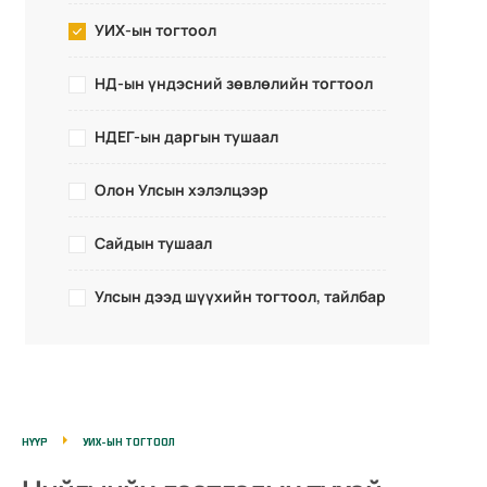
УИХ-ын тогтоол
НД-ын үндэсний зөвлөлийн тогтоол
НДЕГ-ын даргын тушаал
Олон Улсын хэлэлцээр
Сайдын тушаал
Улсын дээд шүүхийн тогтоол, тайлбар
НҮҮР
УИХ-ЫН ТОГТООЛ