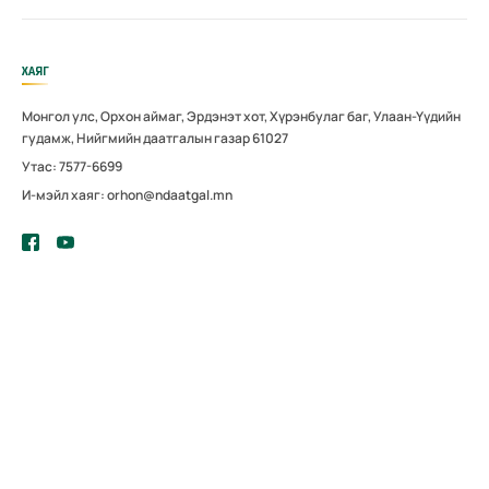
ХАЯГ
Монгол улс, Орхон аймаг, Эрдэнэт хот, Хүрэнбулаг баг, Улаан-Үүдийн
гудамж, Нийгмийн даатгалын газар 61027
Утас: 7577-6699
И-мэйл хаяг: orhon@ndaatgal.mn