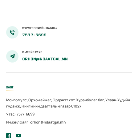
ХЭРЭГЛЭГЧИЙН ЛАВЛАХ
7577-6699
И-МЭЙЛ ХАЯГ
ORHON@NDAATGAL.MN
ХАЯГ
Монгол улс, Орхон аймаг, Эрдэнэт хот, Хүрэнбулаг баг, Улаан-Үүдийн
гудамж, Нийгмийн даатгалын газар 61027
Утас: 7577-6699
И-мэйл хаяг: orhon@ndaatgal.mn