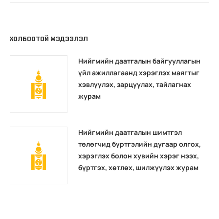
ХОЛБООТОЙ МЭДЭЭЛЭЛ
Нийгмийн даатгалын байгууллагын
үйл ажиллагаанд хэрэглэх маягтыг
хэвлүүлэх, зарцуулах, тайлагнах
журам
Нийгмийн даатгалын шимтгэл
төлөгчид бүртгэлийн дугаар олгох,
хэрэглэх болон хувийн хэрэг нээх,
бүртгэх, хөтлөх, шилжүүлэх журам