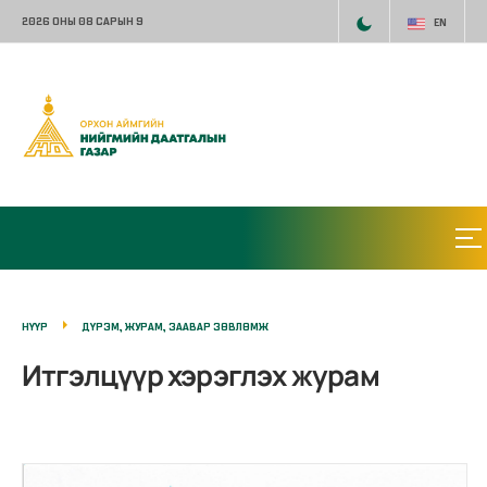
2026 ОНЫ 08 САРЫН 9
EN
НҮҮР
ДҮРЭМ, ЖУРАМ, ЗААВАР ЗӨВЛӨМЖ
Итгэлцүүр хэрэглэх журам