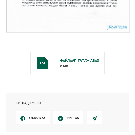
ФАЙЛААР ТАТАЖ АВАХ
2 MB
БУСДАД ТҮГЭЭХ
ХУВААЛЦАХ
ЖИРГЭХ