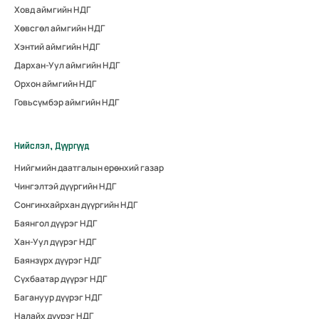
Ховд аймгийн НДГ
Хөвсгөл аймгийн НДГ
Хэнтий аймгийн НДГ
Дархан-Уул аймгийн НДГ
Орхон аймгийн НДГ
Говьсүмбэр аймгийн НДГ
Нийслэл, Дүүргүүд
Нийгмийн даатгалын ерөнхий газар
Чингэлтэй дүүргийн НДГ
Сонгинхайрхан дүүргийн НДГ
Баянгол дүүрэг НДГ
Хан-Уул дүүрэг НДГ
Баянзүрх дүүрэг НДГ
Сүхбаатар дүүрэг НДГ
Багануур дүүрэг НДГ
Налайх дүүрэг НДГ