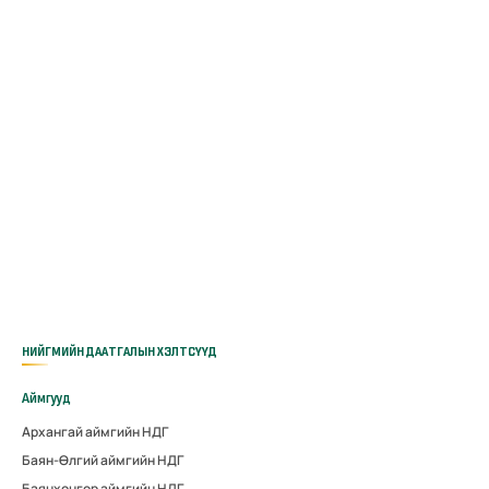
НИЙГМИЙН ДААТГАЛЫН ХЭЛТСҮҮД
Аймгууд
Архангай аймгийн НДГ
Баян-Өлгий аймгийн НДГ
Баянхонгор аймгийн НДГ