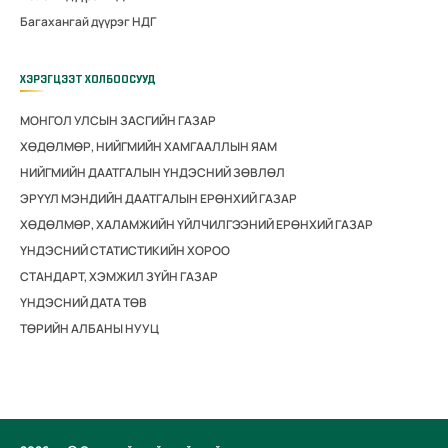
Багахангай дүүрэг НДГ
ХЭРЭГЦЭЭТ ХОЛБООСУУД
МОНГОЛ УЛСЫН ЗАСГИЙН ГАЗАР
ХӨДӨЛМӨР, НИЙГМИЙН ХАМГААЛЛЫН ЯАМ
НИЙГМИЙН ДААТГАЛЫН ҮНДЭСНИЙ ЗӨВЛӨЛ
ЭРҮҮЛ МЭНДИЙН ДААТГАЛЫН ЕРӨНХИЙ ГАЗАР
ХӨДӨЛМӨР, ХАЛАМЖИЙН ҮЙЛЧИЛГЭЭНИЙ ЕРӨНХИЙ ГАЗАР
ҮНДЭСНИЙ СТАТИСТИКИЙН ХОРОО
СТАНДАРТ, ХЭМЖИЛ ЗҮЙН ГАЗАР
ҮНДЭСНИЙ ДАТА ТӨВ
ТӨРИЙН АЛБАНЫ НУУЦ