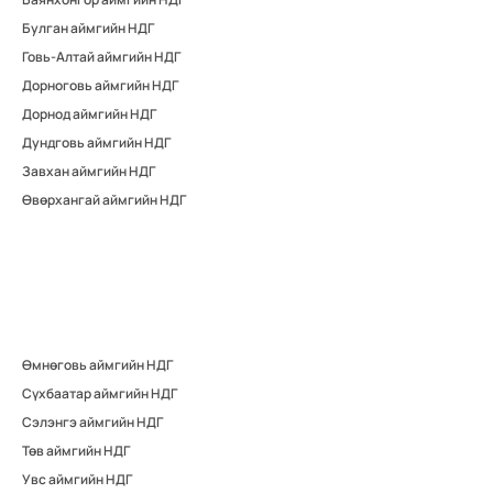
Булган аймгийн НДГ
Говь-Алтай аймгийн НДГ
Дорноговь аймгийн НДГ
Дорнод аймгийн НДГ
Дундговь аймгийн НДГ
Завхан аймгийн НДГ
Өвөрхангай аймгийн НДГ
Өмнөговь аймгийн НДГ
Сүхбаатар аймгийн НДГ
Сэлэнгэ аймгийн НДГ
Төв аймгийн НДГ
Увс аймгийн НДГ