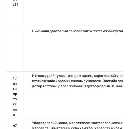
/31
Нийгмийн даатгалын сангаас олгох тэтгэмжийн тухай
Итгэлцүүрийг улсын дундаж цалин, хэрэглээний үнийн 
10
статистикийн хорооны саналыг үндэслэн Засгийн газар 
ду
дотор тогтоож, дараа жилийн 01 дүгээр сарын 01-ний өд
га
ар
то
гт
оо
л
Үйлдвэрлэлийн осол, мэргэжлээс шалтгаалсан өвчний д
47
жагсаалт, шимтгэлийн хувь хэмжээ, хэрэглэх журам