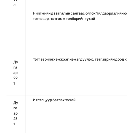
л
Нийгмийн даатгалын сангаас олгох Үйлдвэрлэлийн осол
тэтгэвэр, тэтгэмж төлбөрийн тухай
Тэтгэврийн хэмжээг нэмэгдүүлэх, тэтгэврийн доод хэмж
Ду
га
ар
22
1
Итгэлцүүр батлах тухай
Ду
га
ар
23
1