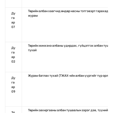
Төрийн албан хаагчид өндөр насны тэтгэвэрт гарахад нэ
Ду
журам
га
ар
07
Төрийн жинхэнэ албаны удирдах, гүйцэтгэх албан тушаа
Ду
тухай
га
ар
02
Журам батлах тухай (ТЖАХ-ийн албан үүргийг түр орлон
Ду
га
ар
09
Төрийн захиргааны албан тушаалын зэрэг дэв, түүний н
34