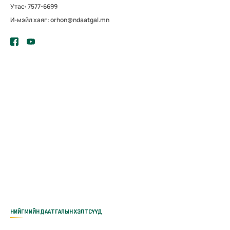
Утас: 7577-6699
И-мэйл хаяг: orhon@ndaatgal.mn
НИЙГМИЙН ДААТГАЛЫН ХЭЛТСҮҮД