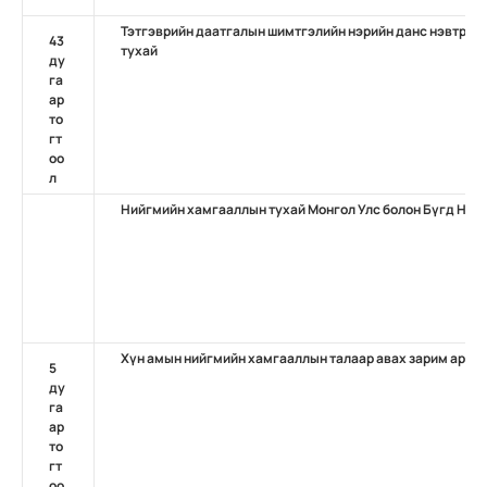
Тэтгэврийн даатгалын шимтгэлийн нэрийн данс нэвтрүүл
43
тухай
ду
га
ар
то
гт
оо
л
Нийгмийн хамгааллын тухай Монгол Улс болон Бүгд На
Хүн амын нийгмийн хамгааллын талаар авах зарим арга
5
ду
га
ар
то
гт
оо