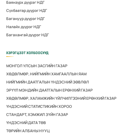
Баянзүрх дүүрэг НДГ
Сүхбаатар дүүрэг НДГ
Багануур дүүрэг НДГ
Налайх дүүрэг НДГ
Багахангай дүүрэг НДГ
ХЭРЭГЦЭЭТ ХОЛБООСУУД
МОНГОЛ УЛСЫН ЗАСГИЙН ГАЗАР
ХӨДӨЛМӨР, НИЙГМИЙН ХАМГААЛЛЫН ЯАМ
НИЙГМИЙН ДААТГАЛЫН ҮНДЭСНИЙ ЗӨВЛӨЛ
ЭРҮҮЛ МЭНДИЙН ДААТГАЛЫН ЕРӨНХИЙ ГАЗАР
ХӨДӨЛМӨР, ХАЛАМЖИЙН ҮЙЛЧИЛГЭЭНИЙ ЕРӨНХИЙ ГАЗАР
ҮНДЭСНИЙ СТАТИСТИКИЙН ХОРОО
СТАНДАРТ, ХЭМЖИЛ ЗҮЙН ГАЗАР
ҮНДЭСНИЙ ДАТА ТӨВ
ТӨРИЙН АЛБАНЫ НУУЦ