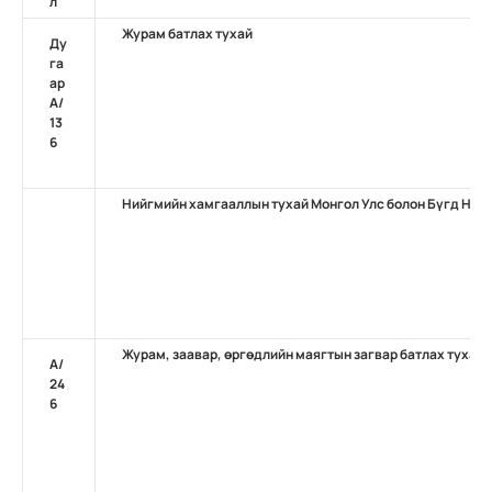
л
Журам батлах тухай
Ду
га
ар
А/
13
6
Нийгмийн хамгааллын тухай Монгол Улс болон Бүгд Най
Журам, заавар, өргөдлийн маягтын загвар батлах тухай
A/
24
6