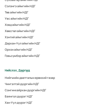
Сэлэнгэ аймгийн НДГ
Төв аймгийн НДГ
Увс аймгийн НДГ
Ховд аймгийн НДГ
Хөвсгөл аймгийн НДГ
Хэнтий аймгийн НДГ
Дархан-Уул аймгийн НДГ
Орхон аймгийн НДГ
Говьсүмбэр аймгийн НДГ
Нийслэл, Дүүргүүд
Нийгмийн даатгалын ерөнхий газар
Чингэлтэй дүүргийн НДГ
Сонгинхайрхан дүүргийн НДГ
Баянгол дүүрэг НДГ
Хан-Уул дүүрэг НДГ