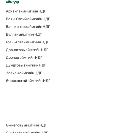
Аймгууд
Архангай аймгийн НДГ
Баян-Өлгий аймгийн НДГ
Баянхонгор аймгийн НДГ
Булган аймгийн НДГ
Говь-Алтай аймгийн НДГ
Дорноговь аймгийн НДГ
Дорнод аймгийн НДГ
Дундговь аймгийн НДГ
Завхан аймгийн НДГ
Өвөрхангай аймгийн НДГ
Өмнөговь аймгийн НДГ
Сүхбаатар аймгийн НДГ