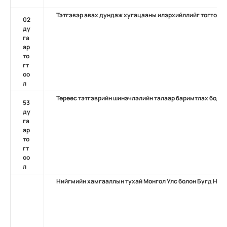
Тэтгэвэр авах дундаж хугацааны илэрхийллийг тогтоох 
02
ду
га
ар
то
гт
оо
л
Төрөөс тэтгэврийн шинэчлэлийн талаар баримтлах бодло
53
ду
га
ар
то
гт
оо
л
Нийгмийн хамгааллын тухай Монгол Улс болон Бүгд Най