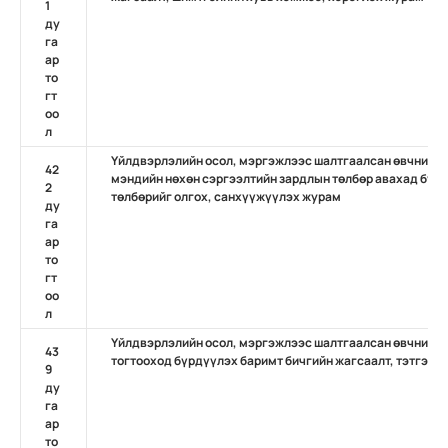
1
ду
га
ар
то
гт
оо
л
Үйлдвэрлэлийн осол, мэргэжлээс шалтгаалсан өвчний д
42
мэндийн нөхөн сэргээлтийн зардлын төлбөр авахад бүрд
2
төлбөрийг олгох, санхүүжүүлэх журам
ду
га
ар
то
гт
оо
л
Үйлдвэрлэлийн осол, мэргэжлээс шалтгаалсан өвчний да
43
тогтооход бүрдүүлэх баримт бичгийн жагсаалт, тэтгэвэр
9
ду
га
ар
то