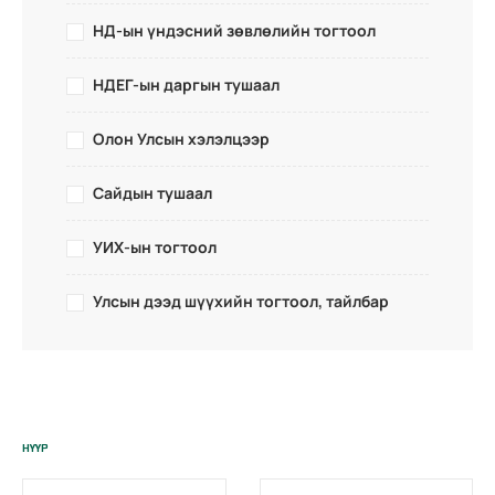
НД-ын үндэсний зөвлөлийн тогтоол
НДЕГ-ын даргын тушаал
Олон Улсын хэлэлцээр
Сайдын тушаал
УИХ-ын тогтоол
Улсын дээд шүүхийн тогтоол, тайлбар
НҮҮР