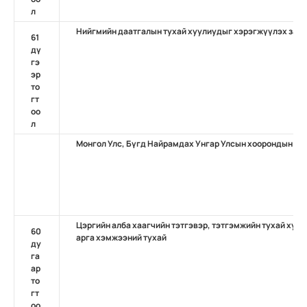
л
Нийгмийн даатгалын тухай хуулиудыг хэрэгжүүлэх зари
61
дү
гэ
эр
то
гт
оо
л
Монгол Улс, Бүгд Найрамдах Унгар Улсын хоорондын н
Цэргийн алба хаагчийн тэтгэвэр, тэтгэмжийн тухай хуу
60
арга хэмжээний тухай
ду
га
ар
то
гт
оо