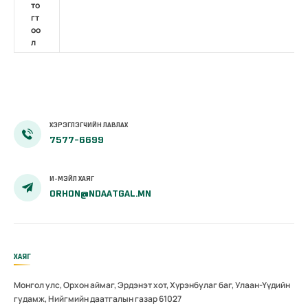
то
гт
оо
л
ХЭРЭГЛЭГЧИЙН ЛАВЛАХ
7577-6699
И-МЭЙЛ ХАЯГ
ORHON@NDAATGAL.MN
ХАЯГ
Монгол улс, Орхон аймаг, Эрдэнэт хот, Хүрэнбулаг баг, Улаан-Үүдийн
гудамж, Нийгмийн даатгалын газар 61027