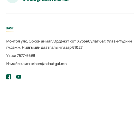
ХАЯГ
Монгол улс, Орхон аймаг, Эрдэнэт хот, Хүрэнбулаг баг, Улаан-Үүдийн
гудамж, Нийгмийн даатгалын газар 61027
Утас: 7577-6699
И-мэйл хаяг: orhon@ndaatgal.mn