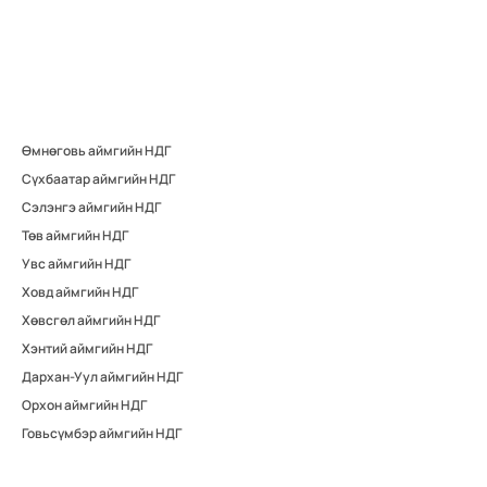
Өмнөговь аймгийн НДГ
Сүхбаатар аймгийн НДГ
Сэлэнгэ аймгийн НДГ
Төв аймгийн НДГ
Увс аймгийн НДГ
Ховд аймгийн НДГ
Хөвсгөл аймгийн НДГ
Хэнтий аймгийн НДГ
Дархан-Уул аймгийн НДГ
Орхон аймгийн НДГ
Говьсүмбэр аймгийн НДГ