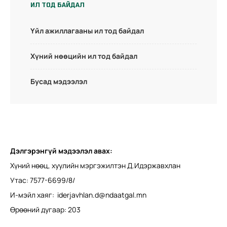
ИЛ ТОД БАЙДАЛ
Үйл ажиллагааны ил тод байдал
Хүний нөөцийн ил тод байдал
Бусад мэдээлэл
Дэлгэрэнгүй мэдээлэл авах:
Хүний нөөц, хуулийн мэргэжилтэн Д.Идэржавхлан
Утас: 7577-6699/8/
И-мэйл хаяг:
iderjavhlan.d@ndaatgal.mn
Өрөөний дугаар: 203