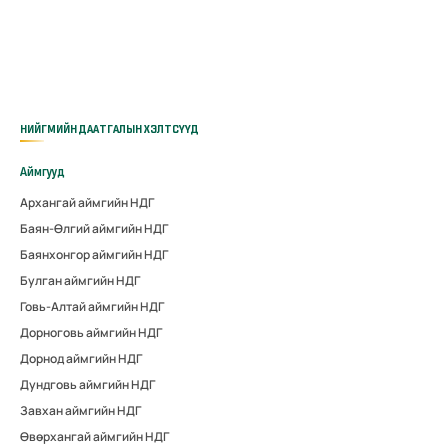
НИЙГМИЙН ДААТГАЛЫН ХЭЛТСҮҮД
Аймгууд
Архангай аймгийн НДГ
Баян-Өлгий аймгийн НДГ
Баянхонгор аймгийн НДГ
Булган аймгийн НДГ
Говь-Алтай аймгийн НДГ
Дорноговь аймгийн НДГ
Дорнод аймгийн НДГ
Дундговь аймгийн НДГ
Завхан аймгийн НДГ
Өвөрхангай аймгийн НДГ