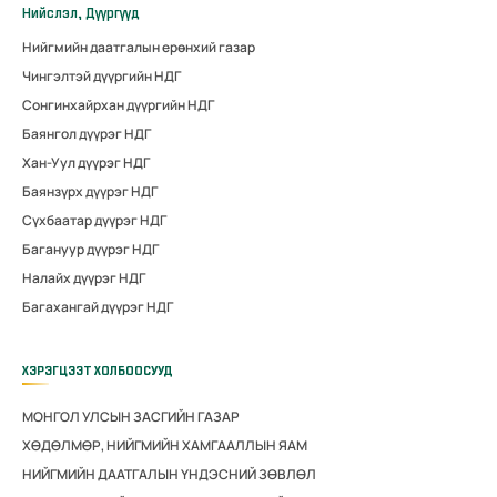
Нийслэл, Дүүргүүд
Нийгмийн даатгалын ерөнхий газар
Чингэлтэй дүүргийн НДГ
Сонгинхайрхан дүүргийн НДГ
Баянгол дүүрэг НДГ
Хан-Уул дүүрэг НДГ
Баянзүрх дүүрэг НДГ
Сүхбаатар дүүрэг НДГ
Багануур дүүрэг НДГ
Налайх дүүрэг НДГ
Багахангай дүүрэг НДГ
ХЭРЭГЦЭЭТ ХОЛБООСУУД
МОНГОЛ УЛСЫН ЗАСГИЙН ГАЗАР
ХӨДӨЛМӨР, НИЙГМИЙН ХАМГААЛЛЫН ЯАМ
НИЙГМИЙН ДААТГАЛЫН ҮНДЭСНИЙ ЗӨВЛӨЛ