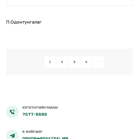
П.Одонтунгалаг
1
2
3
4
ХЭРЭГЛЭГЧИЙН ЛАВЛАХ
7577-6699
И-МЭЙЛ ХАЯГ
ORHON@NDAATGAL.MN