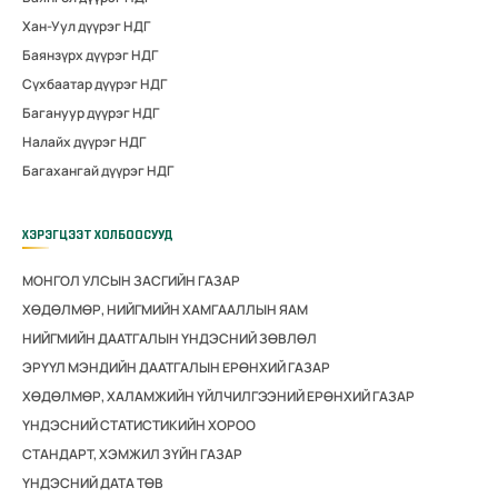
Хан-Уул дүүрэг НДГ
Баянзүрх дүүрэг НДГ
Сүхбаатар дүүрэг НДГ
Багануур дүүрэг НДГ
Налайх дүүрэг НДГ
Багахангай дүүрэг НДГ
ХЭРЭГЦЭЭТ ХОЛБООСУУД
МОНГОЛ УЛСЫН ЗАСГИЙН ГАЗАР
ХӨДӨЛМӨР, НИЙГМИЙН ХАМГААЛЛЫН ЯАМ
НИЙГМИЙН ДААТГАЛЫН ҮНДЭСНИЙ ЗӨВЛӨЛ
ЭРҮҮЛ МЭНДИЙН ДААТГАЛЫН ЕРӨНХИЙ ГАЗАР
ХӨДӨЛМӨР, ХАЛАМЖИЙН ҮЙЛЧИЛГЭЭНИЙ ЕРӨНХИЙ ГАЗАР
ҮНДЭСНИЙ СТАТИСТИКИЙН ХОРОО
СТАНДАРТ, ХЭМЖИЛ ЗҮЙН ГАЗАР
ҮНДЭСНИЙ ДАТА ТӨВ