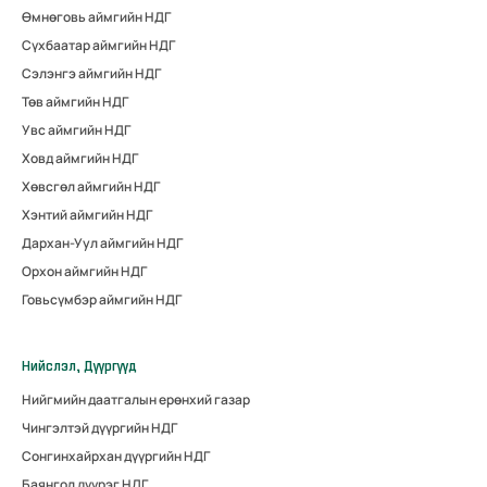
Өмнөговь аймгийн НДГ
Сүхбаатар аймгийн НДГ
Сэлэнгэ аймгийн НДГ
Төв аймгийн НДГ
Увс аймгийн НДГ
Ховд аймгийн НДГ
Хөвсгөл аймгийн НДГ
Хэнтий аймгийн НДГ
Дархан-Уул аймгийн НДГ
Орхон аймгийн НДГ
Говьсүмбэр аймгийн НДГ
Нийслэл, Дүүргүүд
Нийгмийн даатгалын ерөнхий газар
Чингэлтэй дүүргийн НДГ
Сонгинхайрхан дүүргийн НДГ
Баянгол дүүрэг НДГ