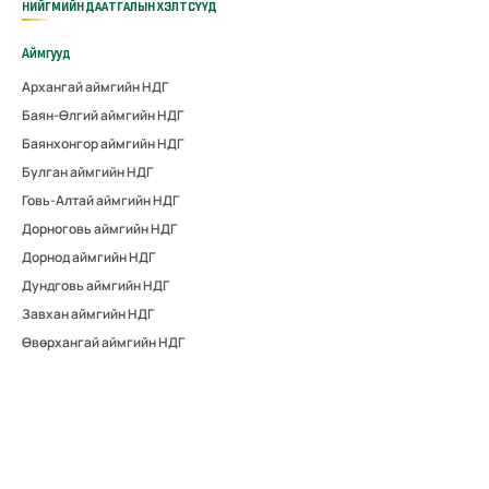
НИЙГМИЙН ДААТГАЛЫН ХЭЛТСҮҮД
Аймгууд
Архангай аймгийн НДГ
Баян-Өлгий аймгийн НДГ
Баянхонгор аймгийн НДГ
Булган аймгийн НДГ
Говь-Алтай аймгийн НДГ
Дорноговь аймгийн НДГ
Дорнод аймгийн НДГ
Дундговь аймгийн НДГ
Завхан аймгийн НДГ
Өвөрхангай аймгийн НДГ