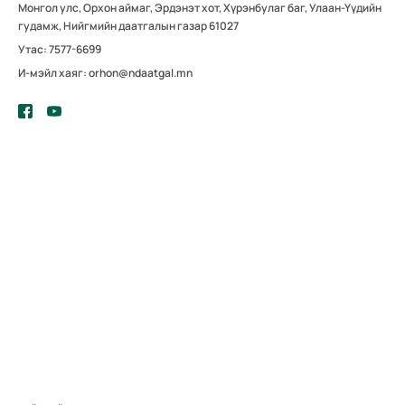
Монгол улс, Орхон аймаг, Эрдэнэт хот, Хүрэнбулаг баг, Улаан-Үүдийн
гудамж, Нийгмийн даатгалын газар 61027
Утас: 7577-6699
И-мэйл хаяг: orhon@ndaatgal.mn