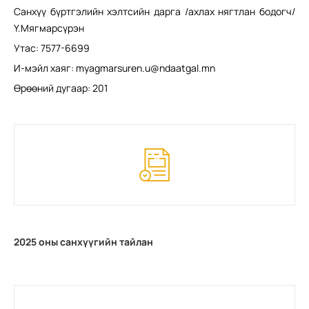
Санхүү бүртгэлийн хэлтсийн дарга /ахлах нягтлан бодогч/
Ү.Мягмарсүрэн
Утас: 7577-6699
И-мэйл хаяг:
myagmarsuren.u@ndaatgal.mn
Өрөөний дугаар: 201
2025 оны санхүүгийн тайлан