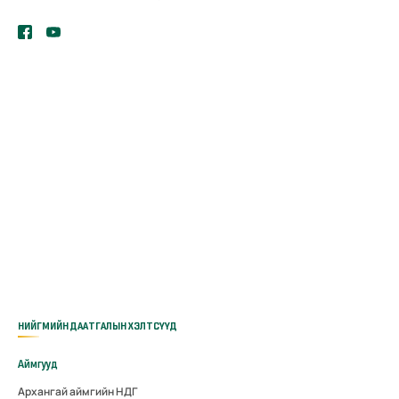
НИЙГМИЙН ДААТГАЛЫН ХЭЛТСҮҮД
Аймгууд
Архангай аймгийн НДГ