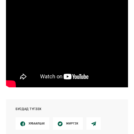
БУСДАД ТҮГЭЭХ
ХУВААЛЦАХ
ЖИРГЭХ