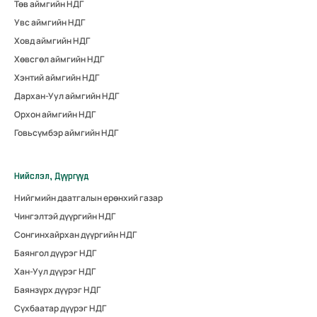
Төв аймгийн НДГ
Увс аймгийн НДГ
Ховд аймгийн НДГ
Хөвсгөл аймгийн НДГ
Хэнтий аймгийн НДГ
Дархан-Уул аймгийн НДГ
Орхон аймгийн НДГ
Говьсүмбэр аймгийн НДГ
Нийслэл, Дүүргүүд
Нийгмийн даатгалын ерөнхий газар
Чингэлтэй дүүргийн НДГ
Сонгинхайрхан дүүргийн НДГ
Баянгол дүүрэг НДГ
Хан-Уул дүүрэг НДГ
Баянзүрх дүүрэг НДГ
Сүхбаатар дүүрэг НДГ