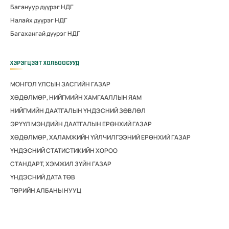
Багануур дүүрэг НДГ
Налайх дүүрэг НДГ
Багахангай дүүрэг НДГ
ХЭРЭГЦЭЭТ ХОЛБООСУУД
МОНГОЛ УЛСЫН ЗАСГИЙН ГАЗАР
ХӨДӨЛМӨР, НИЙГМИЙН ХАМГААЛЛЫН ЯАМ
НИЙГМИЙН ДААТГАЛЫН ҮНДЭСНИЙ ЗӨВЛӨЛ
ЭРҮҮЛ МЭНДИЙН ДААТГАЛЫН ЕРӨНХИЙ ГАЗАР
ХӨДӨЛМӨР, ХАЛАМЖИЙН ҮЙЛЧИЛГЭЭНИЙ ЕРӨНХИЙ ГАЗАР
ҮНДЭСНИЙ СТАТИСТИКИЙН ХОРОО
СТАНДАРТ, ХЭМЖИЛ ЗҮЙН ГАЗАР
ҮНДЭСНИЙ ДАТА ТӨВ
ТӨРИЙН АЛБАНЫ НУУЦ