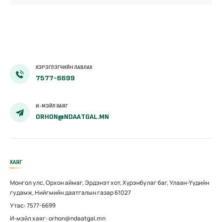
ХЭРЭГЛЭГЧИЙН ЛАВЛАХ
7577-6699
И-МЭЙЛ ХАЯГ
ORHON@NDAATGAL.MN
ХАЯГ
Монгол улс, Орхон аймаг, Эрдэнэт хот, Хүрэнбулаг баг, Улаан-Үүдийн
гудамж, Нийгмийн даатгалын газар 61027
Утас: 7577-6699
И-мэйл хаяг: orhon@ndaatgal.mn