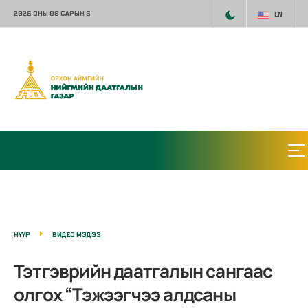
2026 ОНЫ 08 САРЫН 6
EN
НҮҮР
ВИДЕО МЭДЭЭ
Тэтгэврийн даатгалын сангаас
олгох “Тэжээгчээ алдсаны