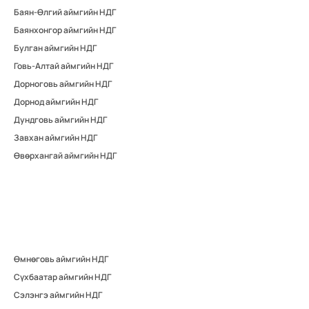
Баян-Өлгий аймгийн НДГ
Баянхонгор аймгийн НДГ
Булган аймгийн НДГ
Говь-Алтай аймгийн НДГ
Дорноговь аймгийн НДГ
Дорнод аймгийн НДГ
Дундговь аймгийн НДГ
Завхан аймгийн НДГ
Өвөрхангай аймгийн НДГ
Өмнөговь аймгийн НДГ
Сүхбаатар аймгийн НДГ
Сэлэнгэ аймгийн НДГ