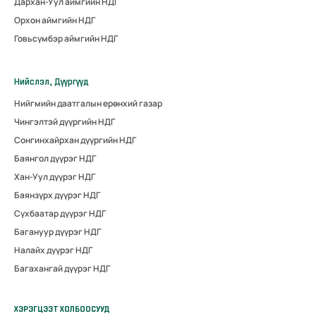
Дархан-Уул аймгийн НДГ
Орхон аймгийн НДГ
Говьсүмбэр аймгийн НДГ
Нийслэл, Дүүргүүд
Нийгмийн даатгалын ерөнхий газар
Чингэлтэй дүүргийн НДГ
Сонгинхайрхан дүүргийн НДГ
Баянгол дүүрэг НДГ
Хан-Уул дүүрэг НДГ
Баянзүрх дүүрэг НДГ
Сүхбаатар дүүрэг НДГ
Багануур дүүрэг НДГ
Налайх дүүрэг НДГ
Багахангай дүүрэг НДГ
ХЭРЭГЦЭЭТ ХОЛБООСУУД