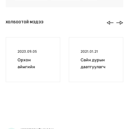
ХОЛБООТОЙ МЭДЭЭ
2023.09.05
2021.01.21
Орхон
Сайн дурын
аймгийн
даатгуулагч
Нийгмийн
эхийн
даатгалын
жирэмсний
газар
болон
фейсбүүк
амаржсаны
хуудас
тэтгэмжийг
100 хувиар
олгож эхэллээ