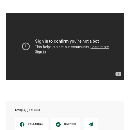
БУСДАД ТҮГЭЭХ
ХУВААЛЦАХ
ЖИРГЭХ