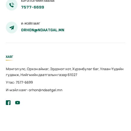
ХЭРЭГЛЭГЧИЙН ЛАВЛАХ
7577-6699
И-МЭЙЛ ХАЯГ
ORHON@NDAATGAL.MN
ХАЯГ
Монгол улс, Орхон аймаг, Эрдэнэт хот, Хүрэнбулаг баг, Улаан-Үүдийн
гудамж, Нийгмийн даатгалын газар 61027
Утас: 7577-6699
И-мэйл хаяг: orhon@ndaatgal.mn