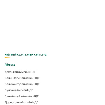
НИЙГМИЙН ДААТГАЛЫН ХЭЛТСҮҮД
Аймгууд
Архангай аймгийн НДГ
Баян-Өлгий аймгийн НДГ
Баянхонгор аймгийн НДГ
Булган аймгийн НДГ
Говь-Алтай аймгийн НДГ
Дорноговь аймгийн НДГ