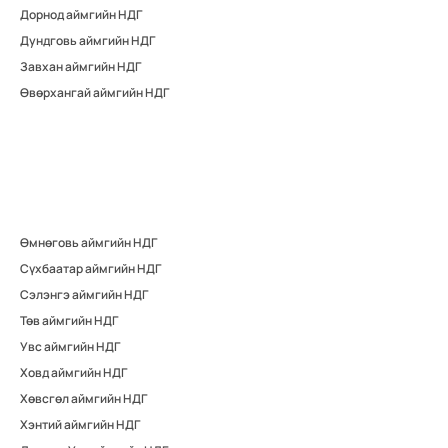
Дорнод аймгийн НДГ
Дундговь аймгийн НДГ
Завхан аймгийн НДГ
Өвөрхангай аймгийн НДГ
Өмнөговь аймгийн НДГ
Сүхбаатар аймгийн НДГ
Сэлэнгэ аймгийн НДГ
Төв аймгийн НДГ
Увс аймгийн НДГ
Ховд аймгийн НДГ
Хөвсгөл аймгийн НДГ
Хэнтий аймгийн НДГ