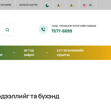
 ТУСЛАМЖ
ХОЛБОО БАРИХ
EN
ТАНД ТУСЛАХ ХЭРЭГЛЭГЧИЙН ЛАВЛАХ
7577-6699
ИЛ ТОД
СЭТГЭЛ ХАНАМЖИЙН
ЭЛ
БАЙДАЛ
СУДАЛГАА
дээллийг та бүхэнд