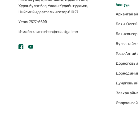
Аймгууд
Хүрэнбулаг баг, Улаан-Үүдийн гудамж,
Нийгмийн даатгалын газар 61027
Архангай а
Утас: 7577-6699
Баян-Өлгий
И-мэйл хаяг: orhon@ndaatgal.mn
Баянхонгор
Булган айм
Говь-Алтай 
Дорноговь 
Дорнод айм
Дундговь а
Завхан айм
Өвөрхангай