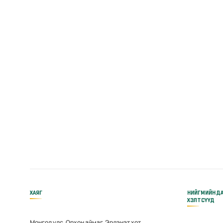
ХАЯГ
НИЙГМИЙН Д
ХЭЛТСҮҮД
Монгол улс, Орхон аймаг, Эрдэнэт хот,