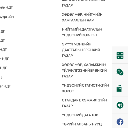
ГАЗАР
ийн НДГ
ХӨДӨЛМӨР, НИЙГМИЙН
дүүргийн
ХАМГААЛЛЫН ЯАМ
НИЙГМИЙН ДААТГАЛЫН
НДГ
ҮНДЭСНИЙ ЗӨВЛӨЛ
НДГ
ЭРҮҮЛ МЭНДИЙН
 НДГ
ДААТГАЛЫН ЕРӨНХИЙ
ГАЗАР
г НДГ
ХӨДӨЛМӨР, ХАЛАМЖИЙН
 НДГ
ҮЙЛЧИЛГЭЭНИЙ ЕРӨНХИЙ
ГАЗАР
ДГ
ҮНДЭСНИЙ СТАТИСТИКИЙН
эг НДГ
ХОРОО
СТАНДАРТ, ХЭМЖИЛ ЗҮЙН
ГАЗАР
ҮНДЭСНИЙ ДАТА ТӨВ
ТӨРИЙН АЛБАНЫ НУУЦ