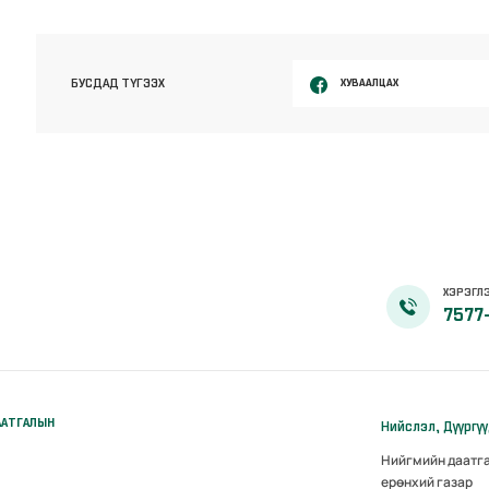
ХУВААЛЦАХ
БУСДАД ТҮГЭЭХ
ХЭРЭГЛЭ
7577
ААТГАЛЫН
Нийслэл, Дүүргү
Нийгмийн даатг
ерөнхий газар