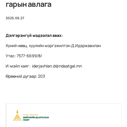
гарын авлага
2025.06.27
Дэлгэрэнгүй мэдээлэл авах:
Хүний нөөц, хуулийн мэргэжилтэн Д.Идэржавхлан
Утас: 7577-6699/8/
И-мэйл хаяг:
iderjavhlan.d@ndaatgal.mn
Өрөөний дугаар: 203