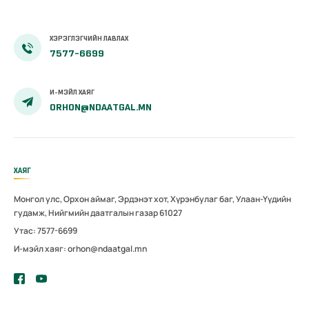
ХЭРЭГЛЭГЧИЙН ЛАВЛАХ
7577-6699
И-МЭЙЛ ХАЯГ
ORHON@NDAATGAL.MN
ХАЯГ
Монгол улс, Орхон аймаг, Эрдэнэт хот, Хүрэнбулаг баг, Улаан-Үүдийн
гудамж, Нийгмийн даатгалын газар 61027
Утас: 7577-6699
И-мэйл хаяг: orhon@ndaatgal.mn