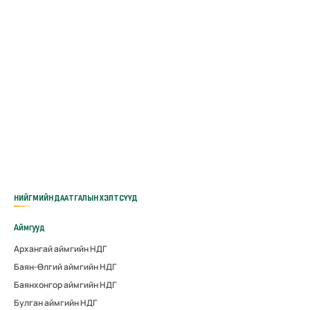
НИЙГМИЙН ДААТГАЛЫН ХЭЛТСҮҮД
Аймгууд
Архангай аймгийн НДГ
Баян-Өлгий аймгийн НДГ
Баянхонгор аймгийн НДГ
Булган аймгийн НДГ