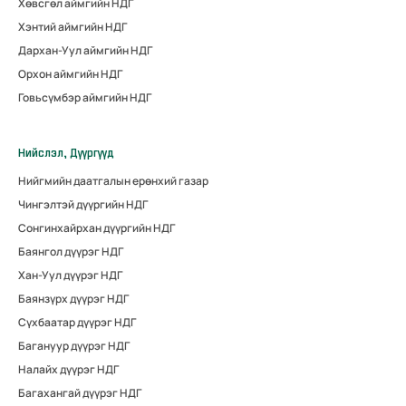
Хөвсгөл аймгийн НДГ
Хэнтий аймгийн НДГ
Дархан-Уул аймгийн НДГ
Орхон аймгийн НДГ
Говьсүмбэр аймгийн НДГ
Нийслэл, Дүүргүүд
Нийгмийн даатгалын ерөнхий газар
Чингэлтэй дүүргийн НДГ
Сонгинхайрхан дүүргийн НДГ
Баянгол дүүрэг НДГ
Хан-Уул дүүрэг НДГ
Баянзүрх дүүрэг НДГ
Сүхбаатар дүүрэг НДГ
Багануур дүүрэг НДГ
Налайх дүүрэг НДГ
Багахангай дүүрэг НДГ