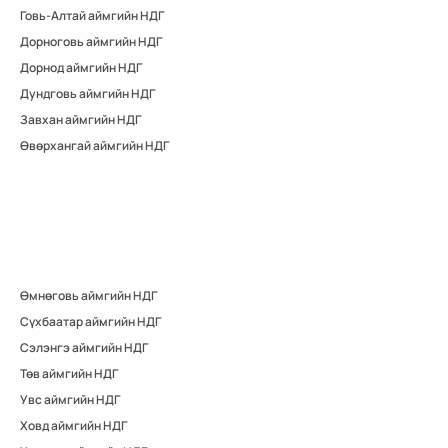
Говь-Алтай аймгийн НДГ
Дорноговь аймгийн НДГ
Дорнод аймгийн НДГ
Дундговь аймгийн НДГ
Завхан аймгийн НДГ
Өвөрхангай аймгийн НДГ
Өмнөговь аймгийн НДГ
Сүхбаатар аймгийн НДГ
Сэлэнгэ аймгийн НДГ
Төв аймгийн НДГ
Увс аймгийн НДГ
Ховд аймгийн НДГ