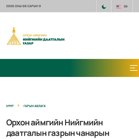
2026 ОНЫ 08 САРЫН 9
EN
НҮҮР
ГАРЫН АВЛАГА
Орхон аймгийн Нийгмийн
даатгалын газрын чанарын