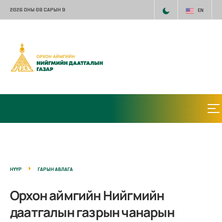
2026 ОНЫ 08 САРЫН 9
EN
НҮҮР
ГАРЫН АВЛАГА
Орхон аймгийн Нийгмийн
даатгалын газрын чанарын