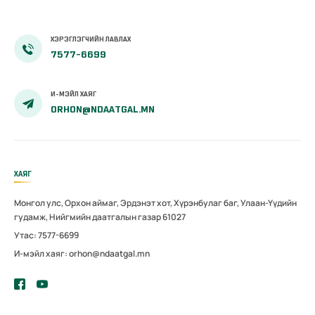
ХЭРЭГЛЭГЧИЙН ЛАВЛАХ
7577-6699
И-МЭЙЛ ХАЯГ
ORHON@NDAATGAL.MN
ХАЯГ
Монгол улс, Орхон аймаг, Эрдэнэт хот, Хүрэнбулаг баг, Улаан-Үүдийн
гудамж, Нийгмийн даатгалын газар 61027
Утас: 7577-6699
И-мэйл хаяг: orhon@ndaatgal.mn