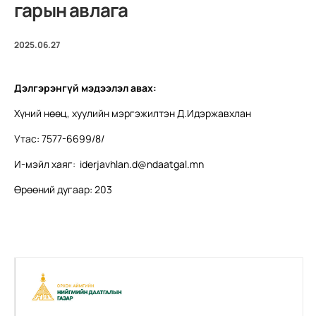
гарын авлага
2025.06.27
Дэлгэрэнгүй мэдээлэл авах:
Хүний нөөц, хуулийн мэргэжилтэн Д.Идэржавхлан
Утас: 7577-6699/8/
И-мэйл хаяг:
iderjavhlan.d@ndaatgal.mn
Өрөөний дугаар: 203