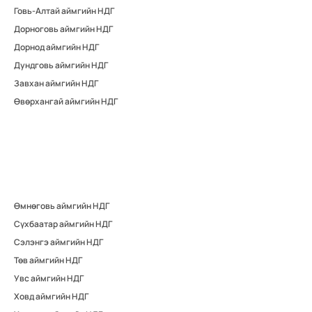
Говь-Алтай аймгийн НДГ
Дорноговь аймгийн НДГ
Дорнод аймгийн НДГ
Дундговь аймгийн НДГ
Завхан аймгийн НДГ
Өвөрхангай аймгийн НДГ
Өмнөговь аймгийн НДГ
Сүхбаатар аймгийн НДГ
Сэлэнгэ аймгийн НДГ
Төв аймгийн НДГ
Увс аймгийн НДГ
Ховд аймгийн НДГ