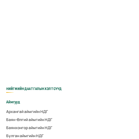
НИЙГМИЙН ДААТГАЛЫН ХЭЛТСҮҮД
Аймгууд
Архангай аймгийн НДГ
Баян-Өлгий аймгийн НДГ
Баянхонгор аймгийн НДГ
Булган аймгийн НДГ