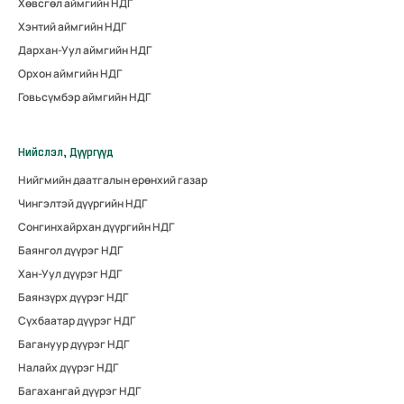
Хөвсгөл аймгийн НДГ
Хэнтий аймгийн НДГ
Дархан-Уул аймгийн НДГ
Орхон аймгийн НДГ
Говьсүмбэр аймгийн НДГ
Нийслэл, Дүүргүүд
Нийгмийн даатгалын ерөнхий газар
Чингэлтэй дүүргийн НДГ
Сонгинхайрхан дүүргийн НДГ
Баянгол дүүрэг НДГ
Хан-Уул дүүрэг НДГ
Баянзүрх дүүрэг НДГ
Сүхбаатар дүүрэг НДГ
Багануур дүүрэг НДГ
Налайх дүүрэг НДГ
Багахангай дүүрэг НДГ