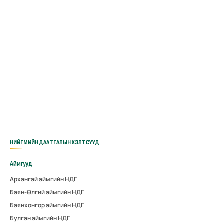
НИЙГМИЙН ДААТГАЛЫН ХЭЛТСҮҮД
Аймгууд
Архангай аймгийн НДГ
Баян-Өлгий аймгийн НДГ
Баянхонгор аймгийн НДГ
Булган аймгийн НДГ