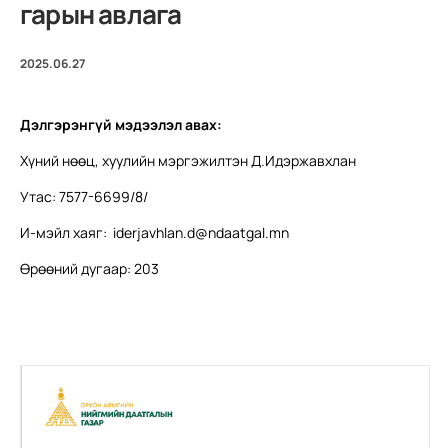
гарын авлага
2025.06.27
Дэлгэрэнгүй мэдээлэл авах:
Хүний нөөц, хуулийн мэргэжилтэн Д.Идэржавхлан
Утас: 7577-6699/8/
И-мэйл хаяг:
iderjavhlan.d@ndaatgal.mn
Өрөөний дугаар: 203