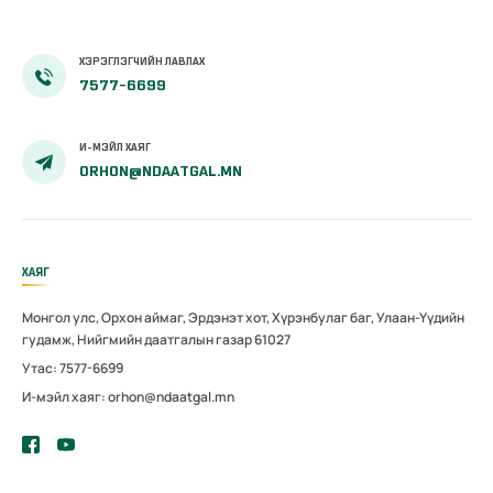
ХЭРЭГЛЭГЧИЙН ЛАВЛАХ
7577-6699
И-МЭЙЛ ХАЯГ
ORHON@NDAATGAL.MN
ХАЯГ
Монгол улс, Орхон аймаг, Эрдэнэт хот, Хүрэнбулаг баг, Улаан-Үүдийн
гудамж, Нийгмийн даатгалын газар 61027
Утас: 7577-6699
И-мэйл хаяг: orhon@ndaatgal.mn