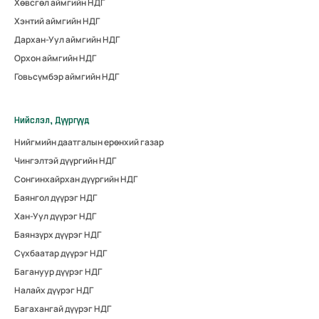
Хөвсгөл аймгийн НДГ
Хэнтий аймгийн НДГ
Дархан-Уул аймгийн НДГ
Орхон аймгийн НДГ
Говьсүмбэр аймгийн НДГ
Нийслэл, Дүүргүүд
Нийгмийн даатгалын ерөнхий газар
Чингэлтэй дүүргийн НДГ
Сонгинхайрхан дүүргийн НДГ
Баянгол дүүрэг НДГ
Хан-Уул дүүрэг НДГ
Баянзүрх дүүрэг НДГ
Сүхбаатар дүүрэг НДГ
Багануур дүүрэг НДГ
Налайх дүүрэг НДГ
Багахангай дүүрэг НДГ