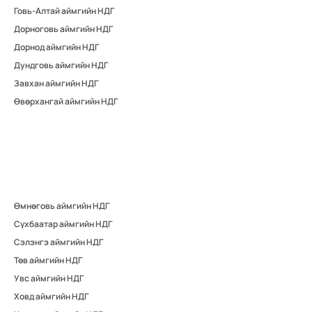
Говь-Алтай аймгийн НДГ
Дорноговь аймгийн НДГ
Дорнод аймгийн НДГ
Дундговь аймгийн НДГ
Завхан аймгийн НДГ
Өвөрхангай аймгийн НДГ
Өмнөговь аймгийн НДГ
Сүхбаатар аймгийн НДГ
Сэлэнгэ аймгийн НДГ
Төв аймгийн НДГ
Увс аймгийн НДГ
Ховд аймгийн НДГ