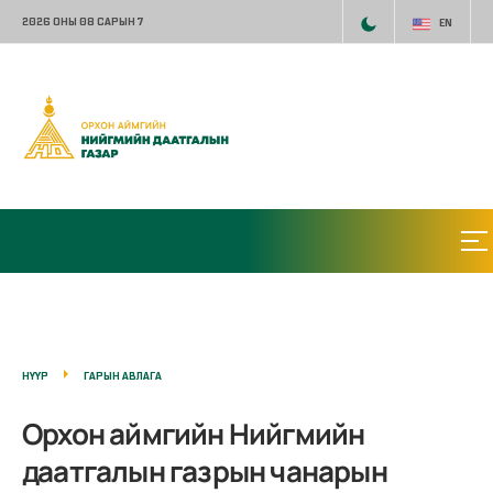
2026 ОНЫ 08 САРЫН 7
EN
НҮҮР
ГАРЫН АВЛАГА
Орхон аймгийн Нийгмийн
даатгалын газрын чанарын