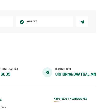
ЖИРГЭХ
ГЧИЙН ЛАВЛАХ
И-МЭЙЛ ХАЯГ
-6699
ORHON@NDAATGAL.MN
ХЭРЭГЦЭЭТ ХОЛБООСУУД
үд
алын