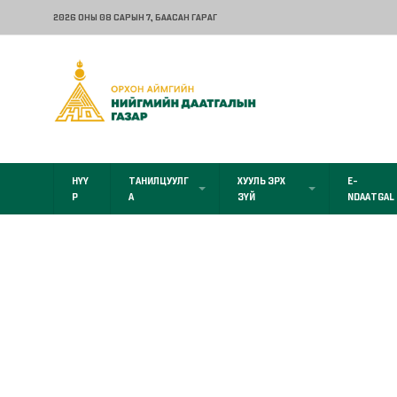
2026 ОНЫ 08 САРЫН 7
, БААСАН ГАРАГ
НҮҮ
ТАНИЛЦУУЛГ
ХУУЛЬ ЭРХ
E-
Р
А
ЗҮЙ
NDAATGAL