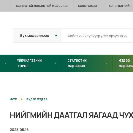
АВЛИГАТАЙ ХОЛБООТОЙ МЭДЭЭЛЭЛ
САНАЛ ХҮСЭЛТ
ХЭРЭГЛЭГЧИЙН
ҮЙЛЧИЛГЭЭНИЙ
СТАТИСТИК
МЭДЭЭ
ТӨРӨЛ
МЭДЭЭЛЭЛ
МЭДЭЭЛ
НҮҮР
ВИДЕО МЭДЭЭ
НИЙГМИЙН ДААТГАЛ ЯАГААД ЧУХА
2025.05.16