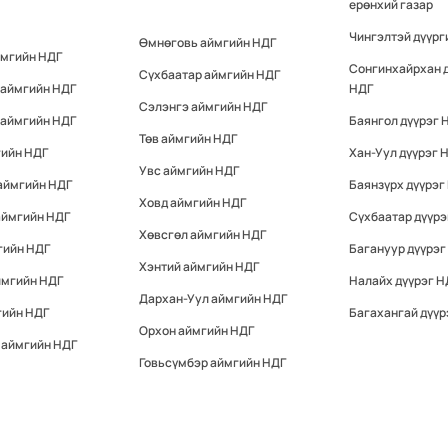
ерөнхий газар
Чингэлтэй дүүрг
Өмнөговь аймгийн НДГ
ймгийн НДГ
Сонгинхайрхан 
Сүхбаатар аймгийн НДГ
 аймгийн НДГ
НДГ
Сэлэнгэ аймгийн НДГ
 аймгийн НДГ
Баянгол дүүрэг 
Төв аймгийн НДГ
гийн НДГ
Хан-Уул дүүрэг 
Увс аймгийн НДГ
аймгийн НДГ
Баянзүрх дүүрэг
Ховд аймгийн НДГ
аймгийн НДГ
Сүхбаатар дүүрэ
Хөвсгөл аймгийн НДГ
гийн НДГ
Багануур дүүрэг
Хэнтий аймгийн НДГ
ймгийн НДГ
Налайх дүүрэг Н
Дархан-Уул аймгийн НДГ
гийн НДГ
Багахангай дүүр
Орхон аймгийн НДГ
 аймгийн НДГ
Говьсүмбэр аймгийн НДГ