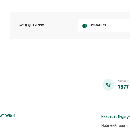
ХУВААЛЦАХ
БУСДАД ТҮГЭЭХ
ХЭРЭГЛЭ
7577
ААТГАЛЫН
Нийслэл, Дүүргү
Нийгмийн даатг