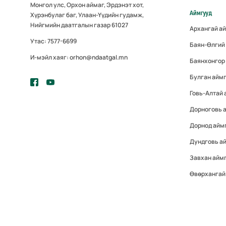
Монгол улс, Орхон аймаг, Эрдэнэт хот,
Аймгууд
Хүрэнбулаг баг, Улаан-Үүдийн гудамж,
Нийгмийн даатгалын газар 61027
Архангай а
Утас: 7577-6699
Баян-Өлгий
И-мэйл хаяг: orhon@ndaatgal.mn
Баянхонгор
Булган айм
Говь-Алтай 
Дорноговь 
Дорнод айм
Дундговь а
Завхан айм
Өвөрхангай