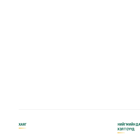
ХАЯГ
НИЙГМИЙН Д
ХЭЛТСҮҮД