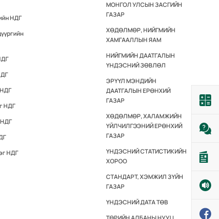
МОНГОЛ УЛСЫН ЗАСГИЙН
ГАЗАР
ийн НДГ
ХӨДӨЛМӨР, НИЙГМИЙН
дүүргийн
ХАМГААЛЛЫН ЯАМ
НИЙГМИЙН ДААТГАЛЫН
НДГ
ҮНДЭСНИЙ ЗӨВЛӨЛ
НДГ
ЭРҮҮЛ МЭНДИЙН
 НДГ
ДААТГАЛЫН ЕРӨНХИЙ
ГАЗАР
г НДГ
ХӨДӨЛМӨР, ХАЛАМЖИЙН
 НДГ
ҮЙЛЧИЛГЭЭНИЙ ЕРӨНХИЙ
ГАЗАР
ДГ
ҮНДЭСНИЙ СТАТИСТИКИЙН
эг НДГ
ХОРОО
СТАНДАРТ, ХЭМЖИЛ ЗҮЙН
ГАЗАР
ҮНДЭСНИЙ ДАТА ТӨВ
ТӨРИЙН АЛБАНЫ НУУЦ