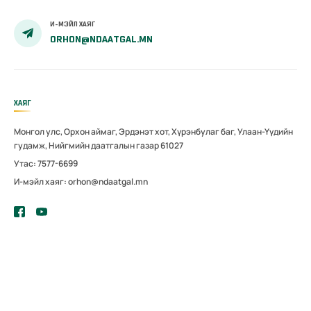
И-МЭЙЛ ХАЯГ
ORHON@NDAATGAL.MN
ХАЯГ
Монгол улс, Орхон аймаг, Эрдэнэт хот, Хүрэнбулаг баг, Улаан-Үүдийн
гудамж, Нийгмийн даатгалын газар 61027
Утас: 7577-6699
И-мэйл хаяг: orhon@ndaatgal.mn