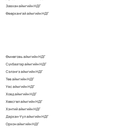
Завхан аймгийн НДГ
Өвөрхангай аймгийн НДГ
Өмнөговь аймгийн НДГ
Сүхбаатар аймгийн НДГ
Сэлэнгэ аймгийн НДГ
Төв аймгийн НДГ
Увс аймгийн НДГ
Ховд аймгийн НДГ
Хөвсгөл аймгийн НДГ
Хэнтий аймгийн НДГ
Дархан-Уул аймгийн НДГ
Орхон аймгийн НДГ