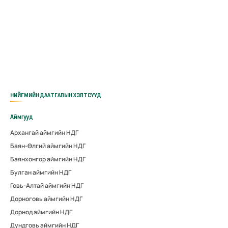
НИЙГМИЙН ДААТГАЛЫН ХЭЛТСҮҮД
Аймгууд
Архангай аймгийн НДГ
Баян-Өлгий аймгийн НДГ
Баянхонгор аймгийн НДГ
Булган аймгийн НДГ
Говь-Алтай аймгийн НДГ
Дорноговь аймгийн НДГ
Дорнод аймгийн НДГ
Дундговь аймгийн НДГ