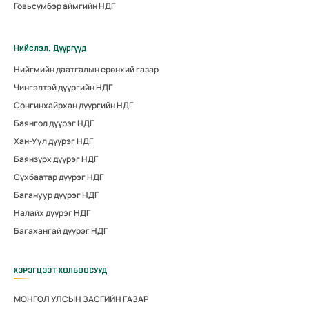
Говьсүмбэр аймгийн НДГ
Нийслэл, Дүүргүүд
Нийгмийн даатгалын ерөнхий газар
Чингэлтэй дүүргийн НДГ
Сонгинхайрхан дүүргийн НДГ
Баянгол дүүрэг НДГ
Хан-Уул дүүрэг НДГ
Баянзүрх дүүрэг НДГ
Сүхбаатар дүүрэг НДГ
Багануур дүүрэг НДГ
Налайх дүүрэг НДГ
Багахангай дүүрэг НДГ
ХЭРЭГЦЭЭТ ХОЛБООСУУД
МОНГОЛ УЛСЫН ЗАСГИЙН ГАЗАР