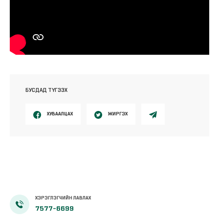
БУСДАД ТҮГЭЭХ
ХУВААЛЦАХ
ЖИРГЭХ
ХЭРЭГЛЭГЧИЙН ЛАВЛАХ
7577-6699