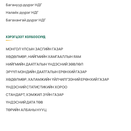
Багануур дүүрэг НДГ
Налайх дүүрэг НДГ
Багахангай дүүрэг НДГ
ХЭРЭГЦЭЭТ ХОЛБООСУУД
МОНГОЛ УЛСЫН ЗАСГИЙН ГАЗАР
ХӨДӨЛМӨР, НИЙГМИЙН ХАМГААЛЛЫН ЯАМ
НИЙГМИЙН ДААТГАЛЫН ҮНДЭСНИЙ ЗӨВЛӨЛ
ЭРҮҮЛ МЭНДИЙН ДААТГАЛЫН ЕРӨНХИЙ ГАЗАР
ХӨДӨЛМӨР, ХАЛАМЖИЙН ҮЙЛЧИЛГЭЭНИЙ ЕРӨНХИЙ ГАЗАР
ҮНДЭСНИЙ СТАТИСТИКИЙН ХОРОО
СТАНДАРТ, ХЭМЖИЛ ЗҮЙН ГАЗАР
ҮНДЭСНИЙ ДАТА ТӨВ
ТӨРИЙН АЛБАНЫ НУУЦ