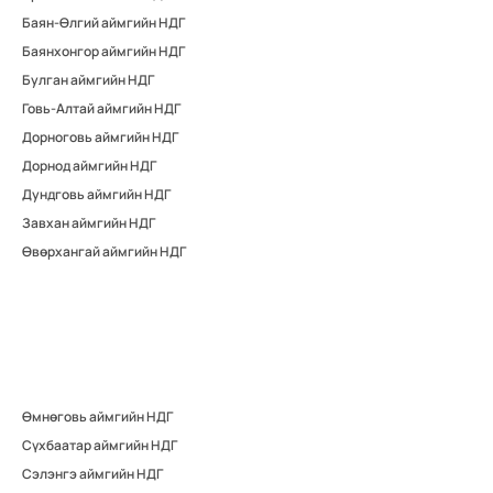
Баян-Өлгий аймгийн НДГ
Баянхонгор аймгийн НДГ
Булган аймгийн НДГ
Говь-Алтай аймгийн НДГ
Дорноговь аймгийн НДГ
Дорнод аймгийн НДГ
Дундговь аймгийн НДГ
Завхан аймгийн НДГ
Өвөрхангай аймгийн НДГ
Өмнөговь аймгийн НДГ
Сүхбаатар аймгийн НДГ
Сэлэнгэ аймгийн НДГ