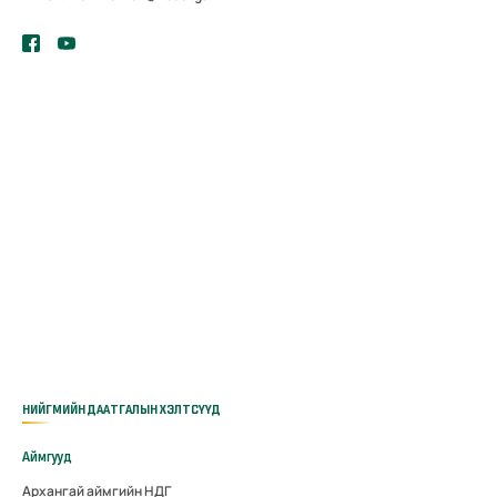
НИЙГМИЙН ДААТГАЛЫН ХЭЛТСҮҮД
Аймгууд
Архангай аймгийн НДГ