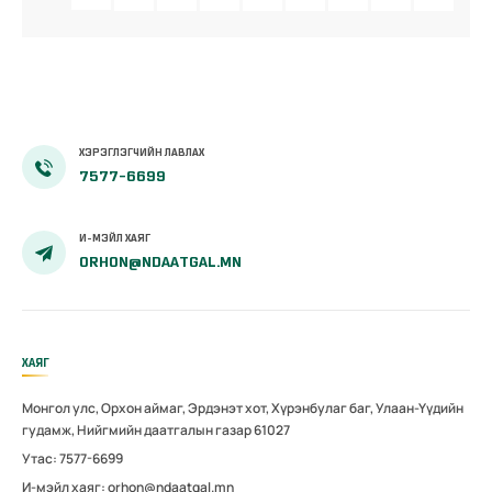
ХЭРЭГЛЭГЧИЙН ЛАВЛАХ
7577-6699
И-МЭЙЛ ХАЯГ
ORHON@NDAATGAL.MN
ХАЯГ
Монгол улс, Орхон аймаг, Эрдэнэт хот, Хүрэнбулаг баг, Улаан-Үүдийн
гудамж, Нийгмийн даатгалын газар 61027
Утас: 7577-6699
И-мэйл хаяг: orhon@ndaatgal.mn