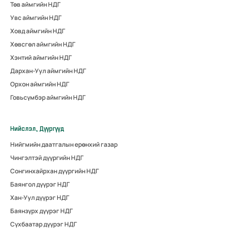
Төв аймгийн НДГ
Увс аймгийн НДГ
Ховд аймгийн НДГ
Хөвсгөл аймгийн НДГ
Хэнтий аймгийн НДГ
Дархан-Уул аймгийн НДГ
Орхон аймгийн НДГ
Говьсүмбэр аймгийн НДГ
Нийслэл, Дүүргүүд
Нийгмийн даатгалын ерөнхий газар
Чингэлтэй дүүргийн НДГ
Сонгинхайрхан дүүргийн НДГ
Баянгол дүүрэг НДГ
Хан-Уул дүүрэг НДГ
Баянзүрх дүүрэг НДГ
Сүхбаатар дүүрэг НДГ