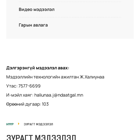
Видео мэдээлэл
Гарын авлага
Дэлгэрэнгүй мэдээлэл авах:
Мэдээллийн технологийн ажилтан Ж.Халиунаа
Утас: 7577-6699
И-мэйл хаяг:
haliunaa.j@ndaatgal.mn
Өрөөний дугаар: 103
НҮҮР
ЗУРАГТ МЭДЭЭЛЭЛ
ЗУРАГТ МЭДЭЭЛЭЛ