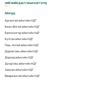
НИЙГМИЙН ДААТГАЛЫН ХЭЛТСҮҮД
Аймгууд
Архангай аймгийн НДГ
Баян-Өлгий аймгийн НДГ
Баянхонгор аймгийн НДГ
Булган аймгийн НДГ
Говь-Алтай аймгийн НДГ
Дорноговь аймгийн НДГ
Дорнод аймгийн НДГ
Дундговь аймгийн НДГ
Завхан аймгийн НДГ
Өвөрхангай аймгийн НДГ