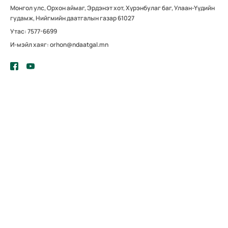
Монгол улс, Орхон аймаг, Эрдэнэт хот, Хүрэнбулаг баг, Улаан-Үүдийн
гудамж, Нийгмийн даатгалын газар 61027
Утас: 7577-6699
И-мэйл хаяг: orhon@ndaatgal.mn