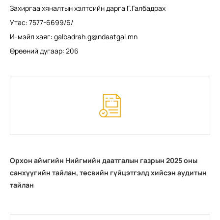
Захиргаа хяналтын хэлтсийн дарга Г.Галбадрах
Утас: 7577-6699/6/
И-мэйл хаяг:
galbadrah.g@ndaatgal.mn
Өрөөний дугаар: 206
Орхон аймгийн Нийгмийн даатгалын газрын 2025 оны
санхүүгийн тайлан, төсвийн гүйцэтгэлд хийсэн аудитын
тайлан