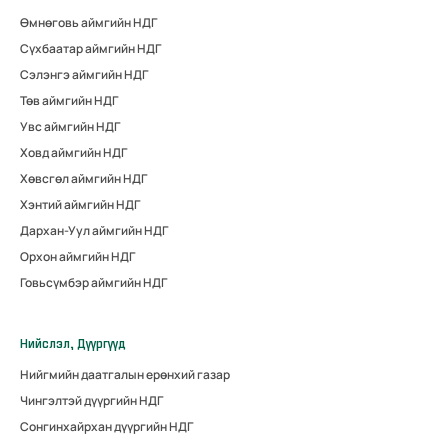
Өмнөговь аймгийн НДГ
Сүхбаатар аймгийн НДГ
Сэлэнгэ аймгийн НДГ
Төв аймгийн НДГ
Увс аймгийн НДГ
Ховд аймгийн НДГ
Хөвсгөл аймгийн НДГ
Хэнтий аймгийн НДГ
Дархан-Уул аймгийн НДГ
Орхон аймгийн НДГ
Говьсүмбэр аймгийн НДГ
Нийслэл, Дүүргүүд
Нийгмийн даатгалын ерөнхий газар
Чингэлтэй дүүргийн НДГ
Сонгинхайрхан дүүргийн НДГ