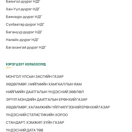
Баянгол дүүрэг НДГ
Хан-Уул дүүрэг НДГ
Баянзүрх дүүрэг НДГ
Сүхбаатар дүүрэг НДГ
Багануур дүүрэг НДГ
Налайх дүүрэг НДГ
Багахангай дүүрэг НДГ
ХЭРЭГЦЭЭТ ХОЛБООСУУД
МОНГОЛ УЛСЫН ЗАСГИЙН ГАЗАР
ХӨДӨЛМӨР, НИЙГМИЙН ХАМГААЛЛЫН ЯАМ
НИЙГМИЙН ДААТГАЛЫН ҮНДЭСНИЙ ЗӨВЛӨЛ
ЭРҮҮЛ МЭНДИЙН ДААТГАЛЫН ЕРӨНХИЙ ГАЗАР
ХӨДӨЛМӨР, ХАЛАМЖИЙН ҮЙЛЧИЛГЭЭНИЙ ЕРӨНХИЙ ГАЗАР
ҮНДЭСНИЙ СТАТИСТИКИЙН ХОРОО
СТАНДАРТ, ХЭМЖИЛ ЗҮЙН ГАЗАР
ҮНДЭСНИЙ ДАТА ТӨВ